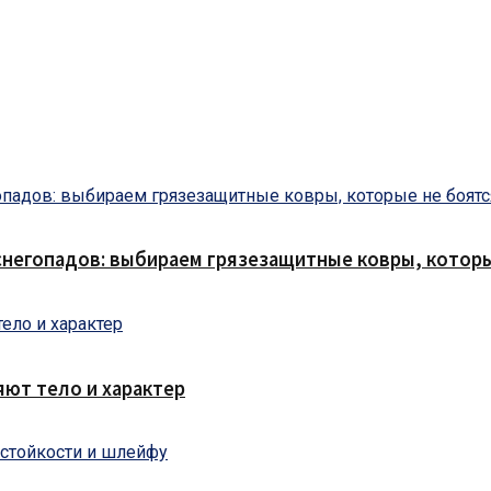
снегопадов: выбираем грязезащитные ковры, которы
яют тело и характер