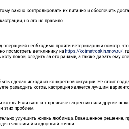
тому важно контролировать их питание и обеспечить дост
астрации, но это не правило.
 операцией необходимо пройти ветеринарный осмотр, чтобы
жно посмотреть ветклинику на
https://kotmatroskin.nnov.ru/
, 
коту покой, следить за его ранами, а также давать ему с
быть сделан исходя из конкретной ситуации. Не стоит по
уете разводить котов, кастрация является лучшим вариант
ем котов. Если ваш кот проявляет агрессию или другие н
н этих проблем.
ительно улучшить жизнь любимца. Взвешенное решение, пр
оды счастливой и здоровой жизни.