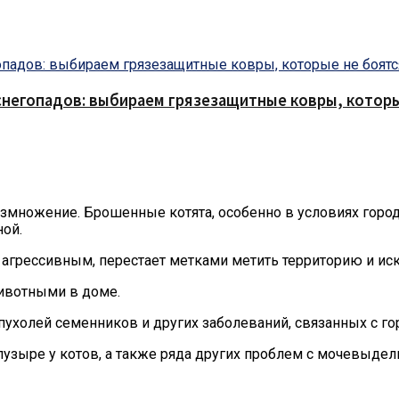
снегопадов: выбираем грязезащитные ковры, которы
множение. Брошенные котята, особенно в условиях город
ной.
 агрессивным, перестает метками метить территорию и и
животными в доме.
пухолей семенников и других заболеваний, связанных с г
узыре у котов, а также ряда других проблем с мочевыдел