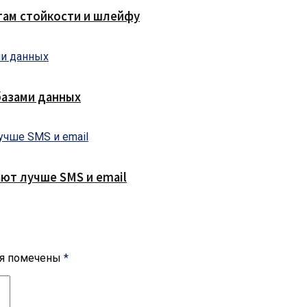
там стойкости и шлейфу
базами данных
ют лучше SMS и email
ля помечены
*