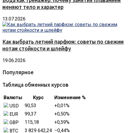
Вода как тренажёр: почему занятия плаванием
меняют тело и характер
13.07.2026
Как выбрать летний парфюм: советы по свежим
нотам стойкости и шлейфу
19.06.2026
Популярное
Таблица обменных курсов
Валюты
Курс
Изменение %
90,53
+0,01
%
USD
99,37
+0,50
%
EUR
115,18
+0,59
%
GBP
3 829 642,24
–0,44
%
BTC