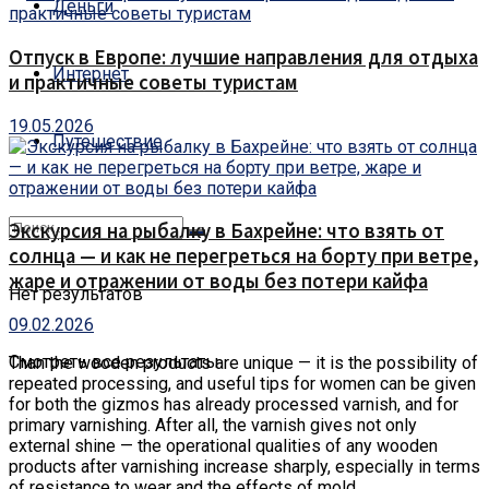
Деньги
Отпуск в Европе: лучшие направления для отдыха
Интернет
и практичные советы туристам
19.05.2026
Путешествие
Экскурсия на рыбалку в Бахрейне: что взять от
солнца — и как не перегреться на борту при ветре,
жаре и отражении от воды без потери кайфа
Нет результатов
09.02.2026
Смотреть все результаты
Than the wooden products are unique — it is the possibility of
repeated processing, and useful tips for women can be given
for both the gizmos has already processed varnish, and for
primary varnishing.
After all, the varnish gives not only
external shine — the operational qualities of any wooden
products after varnishing increase sharply, especially in terms
of resistance to wear and the effects of mold.