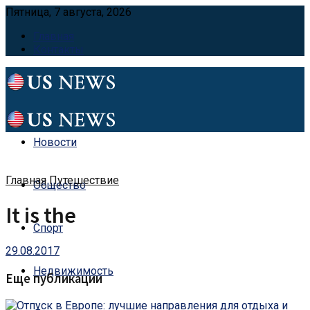
Пятница, 7 августа, 2026
Главная
Контакты
Новости
Главная
Путешествие
Общество
It is the
Спорт
29.08.2017
Недвижимость
Еще публикации