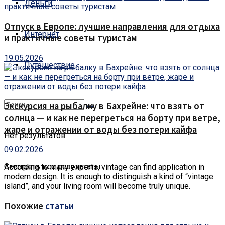
Деньги
Отпуск в Европе: лучшие направления для отдыха
Интернет
и практичные советы туристам
19.05.2026
Путешествие
Экскурсия на рыбалку в Бахрейне: что взять от
солнца — и как не перегреться на борту при ветре,
жаре и отражении от воды без потери кайфа
Нет результатов
09.02.2026
Смотреть все результаты
According to many experts, vintage can find application in
modern design.
It is enough to distinguish a kind of “vintage
island”, and your living room will become truly unique.
Похожие
статьи