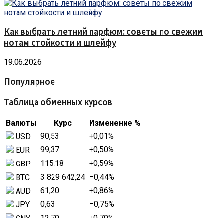
Как выбрать летний парфюм: советы по свежим
нотам стойкости и шлейфу
19.06.2026
Популярное
Таблица обменных курсов
Валюты
Курс
Изменение %
90,53
+0,01
%
USD
99,37
+0,50
%
EUR
115,18
+0,59
%
GBP
3 829 642,24
–0,44
%
BTC
61,20
+0,86
%
AUD
0,63
–0,75
%
JPY
12,79
+0,79
%