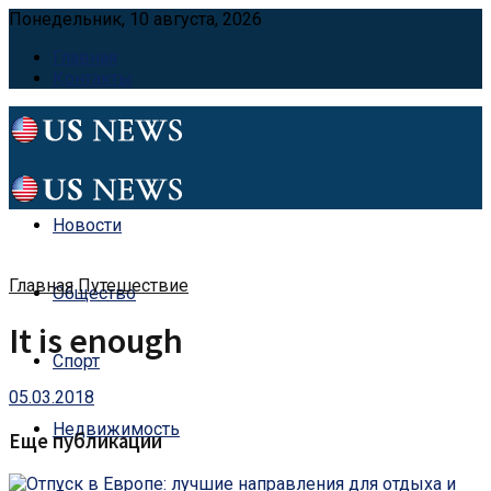
Понедельник, 10 августа, 2026
Главная
Контакты
Новости
Главная
Путешествие
Общество
It is enough
Спорт
05.03.2018
Недвижимость
Еще публикации