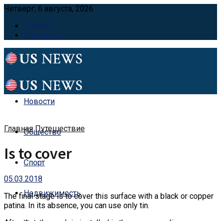
Четверг, 6 августа, 2026
Главная
Контакты
Новости
Главная
Путешествие
Общество
Is to cover
Спорт
05.03.2018
Недвижимость
The final stage is to cover this surface with a black or copper
patina.
In its absence, you can use only tin.