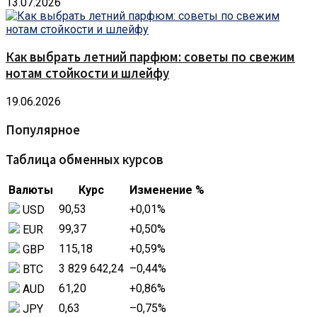
13.07.2026
Как выбрать летний парфюм: советы по свежим
нотам стойкости и шлейфу
19.06.2026
Популярное
Таблица обменных курсов
Валюты
Курс
Изменение %
90,53
+0,01
%
USD
99,37
+0,50
%
EUR
115,18
+0,59
%
GBP
3 829 642,24
–0,44
%
BTC
61,20
+0,86
%
AUD
0,63
–0,75
%
JPY