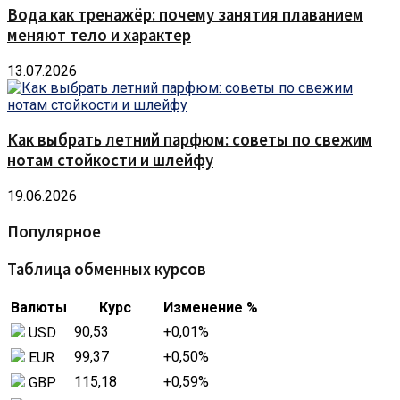
Вода как тренажёр: почему занятия плаванием
меняют тело и характер
13.07.2026
Как выбрать летний парфюм: советы по свежим
нотам стойкости и шлейфу
19.06.2026
Популярное
Таблица обменных курсов
Валюты
Курс
Изменение %
90,53
+0,01
%
USD
99,37
+0,50
%
EUR
115,18
+0,59
%
GBP