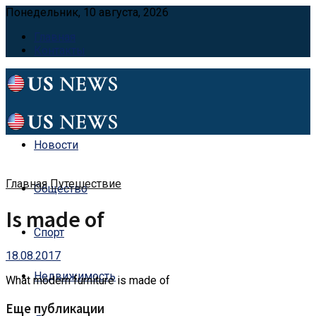
Понедельник, 10 августа, 2026
Главная
Контакты
Новости
Главная
Путешествие
Общество
Is made of
Спорт
18.08.2017
Недвижимость
What modern furniture is made of
Еще публикации