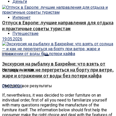
Деньги
Интернет
Отпуск в Европе: лучшие направления для отдыха
и практичные советы туристам
Путешествие
19.05.2026
Экскурсия на рыбалку в Бахрейне: что взять от
солнца — и как не перегреться на борту при ветре,
Нет результатов
жаре и отражении от воды без потери кайфа
Смотреть все результаты
09.02.2026
If, nevertheless, it was decided to order furniture on an
individual order, first of all you need to familiarize yourself
with many questions regarding the manufacture of the
furniture itself. The information below should first help the
consumer make the right choice and deal with the features of