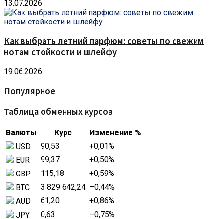
13.07.2026
Как выбрать летний парфюм: советы по свежим
нотам стойкости и шлейфу
19.06.2026
Популярное
Таблица обменных курсов
Валюты
Курс
Изменение %
90,53
+0,01
%
USD
99,37
+0,50
%
EUR
115,18
+0,59
%
GBP
3 829 642,24
–0,44
%
BTC
61,20
+0,86
%
AUD
0,63
–0,75
%
JPY