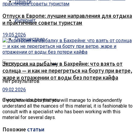
Деньги
Отпуск в Европе: лучшие направления для отдыха
Интернет
и практичные советы туристам
19.05.2026
Путешествие
Экскурсия на рыбалку в Бахрейне: что взять от
солнца — и как не перегреться на борту при ветре,
жаре и отражении от воды без потери кайфа
Нет результатов
09.02.2026
Смотреть все результаты
If you have doubts that you will manage to independently
understand all the nuances of this material, it is fashionable to
consult with a specialist who has been working with this
material for several days.
Похожие
статьи