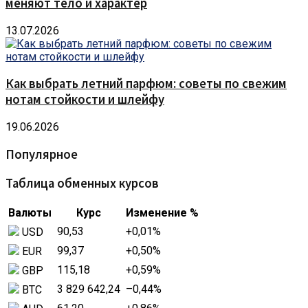
меняют тело и характер
13.07.2026
Как выбрать летний парфюм: советы по свежим
нотам стойкости и шлейфу
19.06.2026
Популярное
Таблица обменных курсов
Валюты
Курс
Изменение %
90,53
+0,01
%
USD
99,37
+0,50
%
EUR
115,18
+0,59
%
GBP
3 829 642,24
–0,44
%
BTC