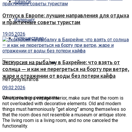
Деньги
Отпуск в Европе: лучшие направления для отдыха
Интернет
и практичные советы туристам
19.05.2026
Путешествие
Экскурсия на рыбалку в Бахрейне: что взять от
солнца — и как не перегреться на борту при ветре,
жаре и отражении от воды без потери кайфа
Нет результатов
09.02.2026
Смотреть все результаты
When creating a vintage interior, make sure that the room is
not overloaded with decorative elements.
Old and modern
things must harmoniously “get along” among themselves so
that the room does not resemble a museum or antique store.
The living room is a living room, and no one canceled the
functionality.