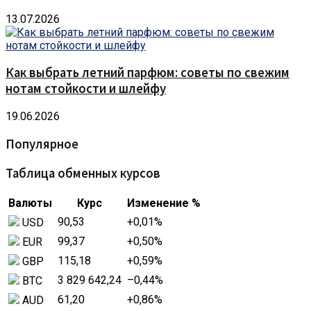
13.07.2026
Как выбрать летний парфюм: советы по свежим
нотам стойкости и шлейфу
19.06.2026
Популярное
Таблица обменных курсов
Валюты
Курс
Изменение %
90,53
+0,01
%
USD
99,37
+0,50
%
EUR
115,18
+0,59
%
GBP
3 829 642,24
–0,44
%
BTC
61,20
+0,86
%
AUD