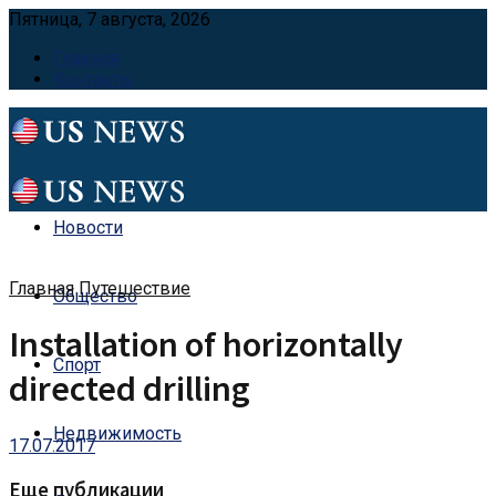
Пятница, 7 августа, 2026
Главная
Контакты
Новости
Главная
Путешествие
Общество
Installation of horizontally
Спорт
directed drilling
Недвижимость
17.07.2017
Еще публикации