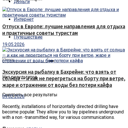
Деньги
Интернет
Отпуск в Европе: лучшие направления для отдыха
и практичные советы туристам
Путешествие
19.05.2026
Экскурсия на рыбалку в Бахрейне: что взять от
Нет результатов
солнца — и как не перегреться на борту при ветре,
жаре и отражении от воды без потери кайфа
Смотреть все результаты
09.02.2026
Recently, installations of horizontally directed drilling have
become popular.
They allow you to lay pipelines underground
with a non -transmitted way, for various communications.