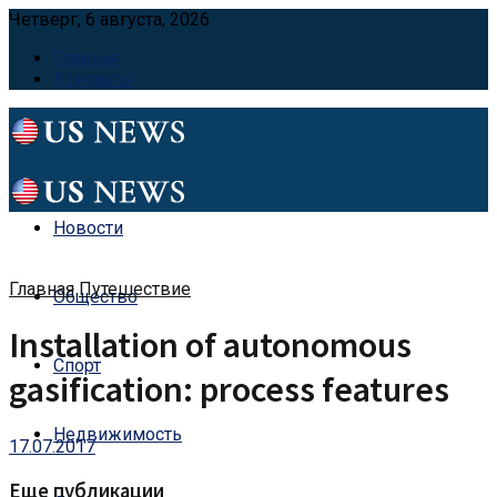
Четверг, 6 августа, 2026
Главная
Контакты
Новости
Главная
Путешествие
Общество
Installation of autonomous
Спорт
gasification: process features
Недвижимость
17.07.2017
Еще публикации