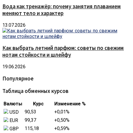
Вода как тренажёр: почему занятия плаванием
меняют тело и характер
13.07.2026
Как выбрать летний парфюм: советы по свежим
нотам стойкости и шлейфу
19.06.2026
Популярное
Таблица обменных курсов
Валюты
Курс
Изменение %
90,53
+0,01
%
USD
99,37
+0,50
%
EUR
115,18
+0,59
%
GBP