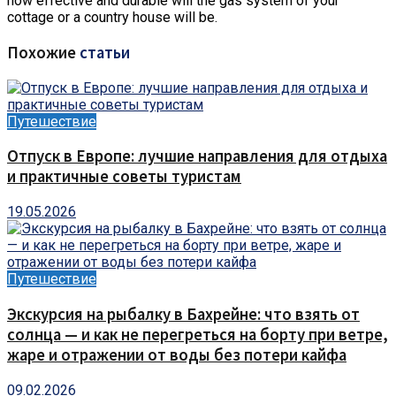
how effective and durable will the gas system of your
cottage or a country house will be.
Похожие
статьи
Путешествие
Отпуск в Европе: лучшие направления для отдыха
и практичные советы туристам
19.05.2026
Путешествие
Экскурсия на рыбалку в Бахрейне: что взять от
солнца — и как не перегреться на борту при ветре,
жаре и отражении от воды без потери кайфа
09.02.2026