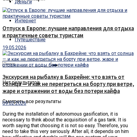
Деньги
Интернет
Отпуск в Европе: лучшие направления для отдыха
и практичные советы туристам
Путешествие
19.05.2026
Экскурсия на рыбалку в Бахрейне: что взять от
Нет результатов
солнца — и как не перегреться на борту при ветре,
жаре и отражении от воды без потери кайфа
Смотреть все результаты
09.02.2026
During the installation of autonomous gasification, it is
necessary to think about the acquisition of a gas tank.
It is
worth saying that choosing it is not so easy. Therefore, you
need to take this very seriously. After all, it depends on him