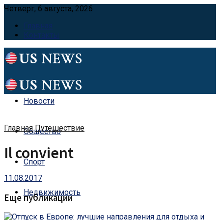
Четверг, 6 августа, 2026
Главная
Контакты
Новости
Главная
Путешествие
Общество
Il convient
Спорт
11.08.2017
Недвижимость
Еще публикации