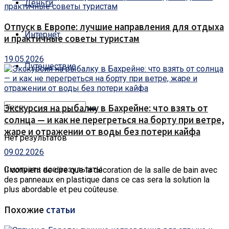
Деньги
Отпуск в Европе: лучшие направления для отдыха
Интернет
и практичные советы туристам
19.05.2026
Путешествие
Экскурсия на рыбалку в Бахрейне: что взять от
солнца — и как не перегреться на борту при ветре,
жаре и отражении от воды без потери кайфа
Нет результатов
09.02.2026
Смотреть все результаты
Il convient de dire que la décoration de la salle de bain avec
des panneaux en plastique dans ce cas sera la solution la
plus abordable et peu coûteuse.
Похожие
статьи