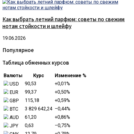
Как выбрать летний парфюм: советы по свежим
нотам стойкости и шлейфу
19.06.2026
Популярное
Таблица обменных курсов
Валюты
Курс
Изменение %
90,53
+0,01
%
USD
99,37
+0,50
%
EUR
115,18
+0,59
%
GBP
3 829 642,24
–0,44
%
BTC
61,20
+0,86
%
AUD
0,63
–0,75
%
JPY
12,79
+0,79
%