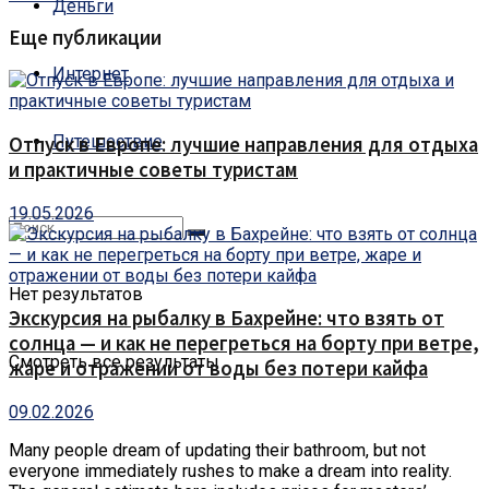
Деньги
Еще публикации
Интернет
Путешествие
Отпуск в Европе: лучшие направления для отдыха
и практичные советы туристам
19.05.2026
Нет результатов
Экскурсия на рыбалку в Бахрейне: что взять от
солнца — и как не перегреться на борту при ветре,
Смотреть все результаты
жаре и отражении от воды без потери кайфа
09.02.2026
Many people dream of updating their bathroom, but not
everyone immediately rushes to make a dream into reality.