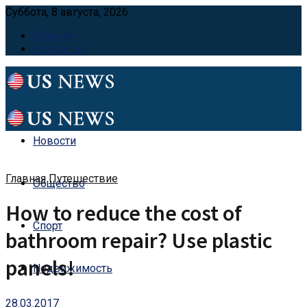
Суббота, 8 августа, 2026
Главная
Контакты
Новости
Главная
Путешествие
Общество
How to reduce the cost of
Спорт
bathroom repair? Use plastic
panels!
Недвижимость
28.03.2017