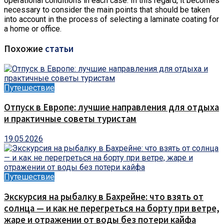
operational conditions in each case. In this regard, it becomes
necessary to consider the main points that should be taken
into account in the process of selecting a laminate coating for
a home or office.
Похожие
статьи
Путешествие
Отпуск в Европе: лучшие направления для отдыха
и практичные советы туристам
19.05.2026
Путешествие
Экскурсия на рыбалку в Бахрейне: что взять от
солнца — и как не перегреться на борту при ветре,
жаре и отражении от воды без потери кайфа