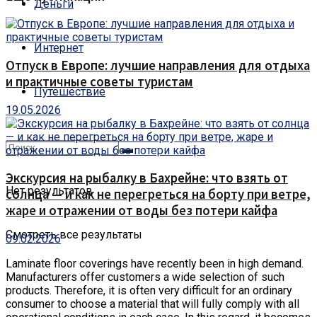
Деньги
Интернет
Отпуск в Европе: лучшие направления для отдыха
и практичные советы туристам
Путешествие
19.05.2026
Экскурсия на рыбалку в Бахрейне: что взять от
Нет результатов
солнца — и как не перегреться на борту при ветре,
жаре и отражении от воды без потери кайфа
Смотреть все результаты
09.02.2026
Laminate floor coverings have recently been in high demand.
Manufacturers offer customers a wide selection of such
products. Therefore, it is often very difficult for an ordinary
consumer to choose a material that will fully comply with all