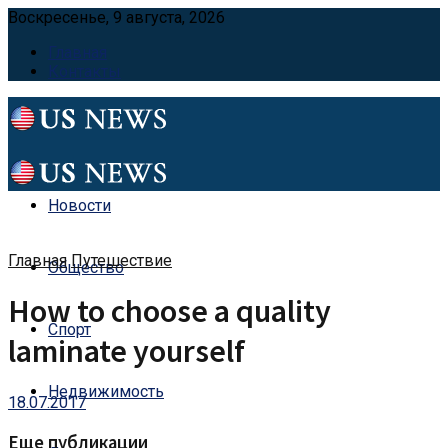
Воскресенье, 9 августа, 2026
Главная
Контакты
Новости
Главная
Путешествие
Общество
How to choose a quality
Спорт
laminate yourself
Недвижимость
18.07.2017
Еще публикации