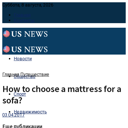
Суббота, 8 августа, 2026
Главная
Контакты
Новости
Главная
Путешествие
Общество
How to choose a mattress for a
Спорт
sofa?
Недвижимость
03.04.2017
Еще публикации