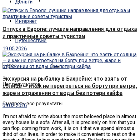
Деньги
Интернет
Отпуск в Европе: лучшие направления для отдыха
и практичные советы туристам
Путешествие
19.05.2026
Экскурсия на рыбалку в Бахрейне: что взять от
Нет результатов
солнца — и как не перегреться на борту при ветре,
жаре и отражении от воды без потери кайфа
Смотреть все результаты
09.02.2026
I’m not afraid to write about the most beloved place in almost
every house is a sofa.
After all, it is precisely on him that you
can flop, coming from work, it is on it that we spend almost a
third of our lives. In order to make it convenient to rest on the