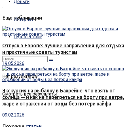
Деньги
.
Еще публикации
Интернет
Путешествие
Отпуск в Европе: лучшие направления для отдыха
и практичные советы туристам
19.05.2026
Нет результатов
Экскурсия на рыбалку в Бахрейне: что взять от
Смотреть все результаты
солнца — и как не перегреться на борту при ветре,
жаре и отражении от воды без потери кайфа
09.02.2026
Похожие
статьи