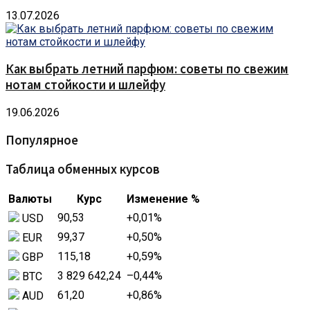
13.07.2026
Как выбрать летний парфюм: советы по свежим
нотам стойкости и шлейфу
19.06.2026
Популярное
Таблица обменных курсов
Валюты
Курс
Изменение %
90,53
+0,01
%
USD
99,37
+0,50
%
EUR
115,18
+0,59
%
GBP
3 829 642,24
–0,44
%
BTC
61,20
+0,86
%
AUD