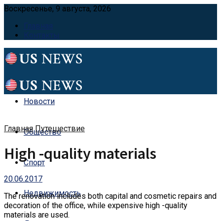
Воскресенье, 9 августа, 2026
Главная
Контакты
Новости
Главная
Путешествие
Общество
High -quality materials
Спорт
20.06.2017
Недвижимость
The renovation includes both capital and cosmetic repairs and
decoration of the office, while expensive high -quality
materials are used.