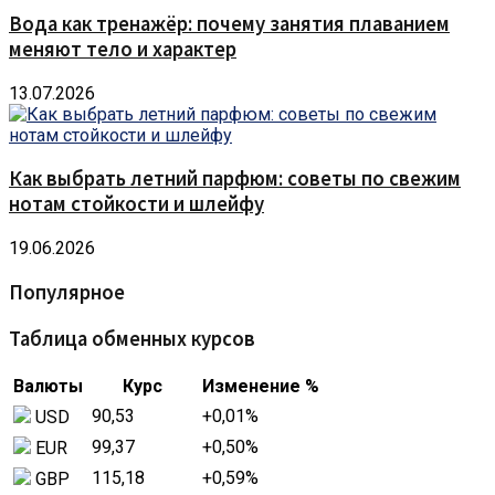
Вода как тренажёр: почему занятия плаванием
меняют тело и характер
13.07.2026
Как выбрать летний парфюм: советы по свежим
нотам стойкости и шлейфу
19.06.2026
Популярное
Таблица обменных курсов
Валюты
Курс
Изменение %
90,53
+0,01
%
USD
99,37
+0,50
%
EUR
115,18
+0,59
%
GBP