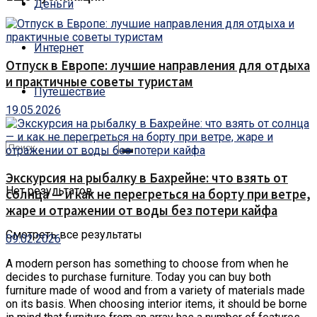
Деньги
Интернет
Отпуск в Европе: лучшие направления для отдыха
и практичные советы туристам
Путешествие
19.05.2026
Экскурсия на рыбалку в Бахрейне: что взять от
Нет результатов
солнца — и как не перегреться на борту при ветре,
жаре и отражении от воды без потери кайфа
Смотреть все результаты
09.02.2026
A modern person has something to choose from when he
decides to purchase furniture.
Today you can buy both
furniture made of wood and from a variety of materials made
on its basis. When choosing interior items, it should be borne