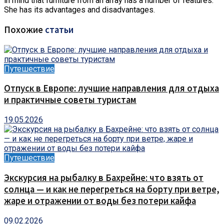
in mind that furniture from an array has a number of features.
She has its advantages and disadvantages.
Похожие
статьи
Путешествие
Отпуск в Европе: лучшие направления для отдыха
и практичные советы туристам
19.05.2026
Путешествие
Экскурсия на рыбалку в Бахрейне: что взять от
солнца — и как не перегреться на борту при ветре,
жаре и отражении от воды без потери кайфа
09.02.2026