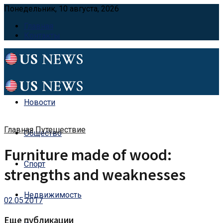
Понедельник, 10 августа, 2026
Главная
Контакты
Новости
Главная
Путешествие
Общество
Furniture made of wood:
Спорт
strengths and weaknesses
Недвижимость
02.05.2017
Еще публикации