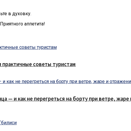
ьте в духовку.
 Приятного аппетита!
и практичные советы туристам
нца — и как не перегреться на борту при ветре, жар