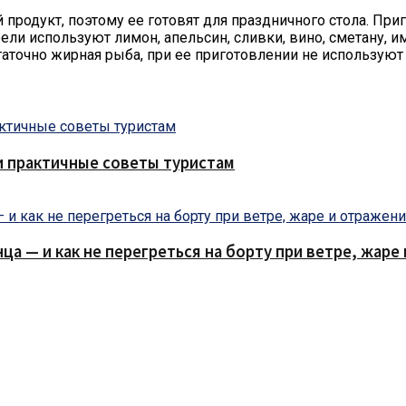
продукт, поэтому ее готовят для праздничного стола. При
ли используют лимон, апельсин, сливки, вино, сметану, и
таточно жирная рыба, при ее приготовлении не используют
и практичные советы туристам
нца — и как не перегреться на борту при ветре, жар