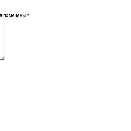
ля помечены
*