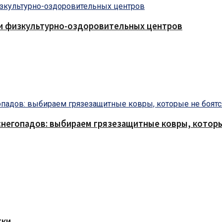
 и физкультурно-оздоровительных центров
снегопадов: выбираем грязезащитные ковры, которы
тки