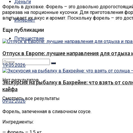
Деньги
Форель в духовке. Форель – это довольно дорогостоящий 
разрезав на порционные кусочки. Для приготовления форе
впитывает их вкус и аромат. Поскольку форель – это дос
Интернет
Еще публикации
Путешествие
Отпуск в Европе: лучшие направления для отдыха 
19.05.2026
Нет результатов
Экскурсия на рыбалку в Бахрейне: что взять от сол
кайфа
Смотреть все результаты
09.02.2026
Форель, запеченная в сливочном соусе.
Ингредиенты:
— форель – 1,5 кг