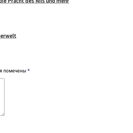
die Pracht des Nils und mehr
serwelt
ля помечены
*