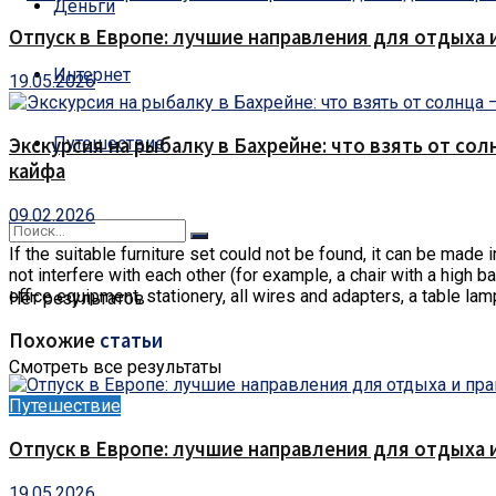
Деньги
Отпуск в Европе: лучшие направления для отдыха 
Интернет
19.05.2026
Путешествие
Экскурсия на рыбалку в Бахрейне: что взять от сол
кайфа
09.02.2026
If the suitable furniture set could not be found, it can be made 
not interfere with each other (for example, a chair with a high b
office equipment, stationery, all wires and adapters, a table lam
Нет результатов
Похожие
статьи
Смотреть все результаты
Путешествие
Отпуск в Европе: лучшие направления для отдыха 
19.05.2026