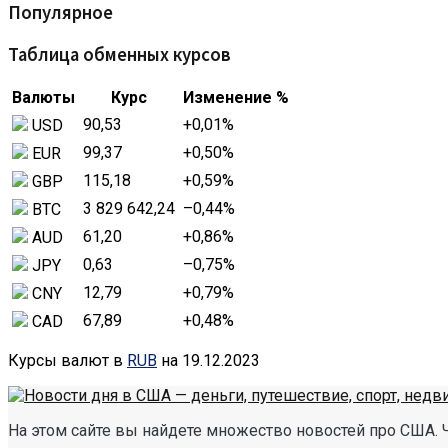
Популярное
Таблица обменных курсов
Валюты
Курс
Изменение %
90,53
+0,01
%
USD
99,37
+0,50
%
EUR
115,18
+0,59
%
GBP
3 829 642,24
–0,44
%
BTC
61,20
+0,86
%
AUD
0,63
–0,75
%
JPY
12,79
+0,79
%
CNY
67,89
+0,48
%
CAD
Курсы валют в
RUB
на 19.12.2023
На этом сайте вы найдете множество новостей про США. 