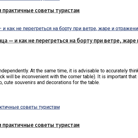
и практичные советы туристам
нца — и как не перегреться на борту при ветре, жар
independently.
At the same time, it is advisable to accurately thin
ack will be inconvenient with the corner table). It is important th
p, cute souvenirs and decorations for the table.
и практичные советы туристам