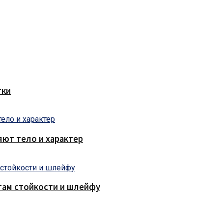
тки
яют тело и характер
там стойкости и шлейфу