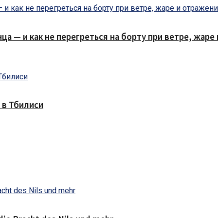
нца — и как не перегреться на борту при ветре, жар
 в Тбилиси