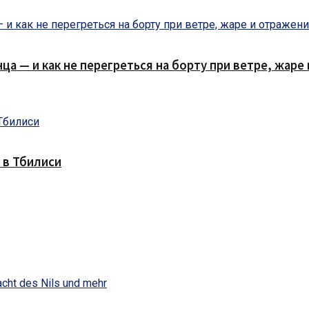
нца — и как не перегреться на борту при ветре, жар
 в Тбилиси