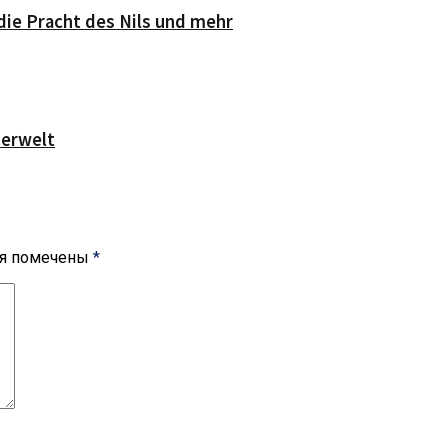
die Pracht des Nils und mehr
serwelt
ля помечены
*