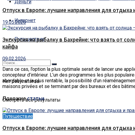
Деньги
Отпуск в Европе: лучшие направления для отдыха 
Интернет
19.05.2026
Путешествие
Экскурсия на рыбалку в Бахрейне: что взять от сол
кайфа
09.02.2026
Dans ce cas, l’option la plus optimale serait de lancer une appli
concepteur d’intérieur.
L’un des programmes les plus populaires et
abordable et la plus rentable, la possibilité d’un réaménageme
Нет результатов
maisons privées et se terminant par des bureaux et des bâtimen
Похожие
статьи
Смотреть все результаты
Путешествие
Отпуск в Европе: лучшие направления для отдыха 