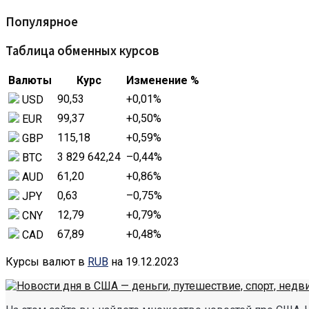
Популярное
Таблица обменных курсов
Валюты
Курс
Изменение %
90,53
+0,01
%
USD
99,37
+0,50
%
EUR
115,18
+0,59
%
GBP
3 829 642,24
–0,44
%
BTC
61,20
+0,86
%
AUD
0,63
–0,75
%
JPY
12,79
+0,79
%
CNY
67,89
+0,48
%
CAD
Курсы валют в
RUB
на 19.12.2023