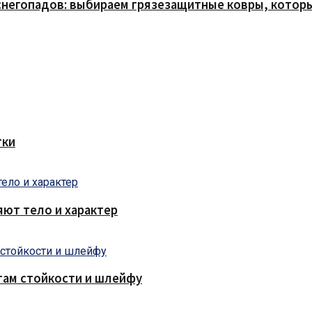
снегопадов: выбираем грязезащитные ковры, которы
тки
яют тело и характер
там стойкости и шлейфу