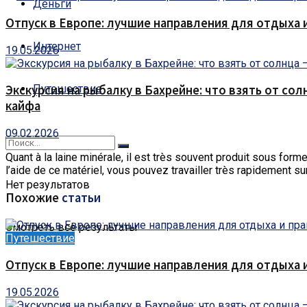
Деньги
Отпуск в Европе: лучшие направления для отдыха 
Интернет
19.05.2026
Путешествие
Экскурсия на рыбалку в Бахрейне: что взять от сол
кайфа
09.02.2026
Quant à la laine minérale, il est très souvent produit sous for
l’aide de ce matériel, vous pouvez travailler très rapidement sur
Нет результатов
Похожие
статьи
Смотреть все результаты
Путешествие
Отпуск в Европе: лучшие направления для отдыха 
19.05.2026