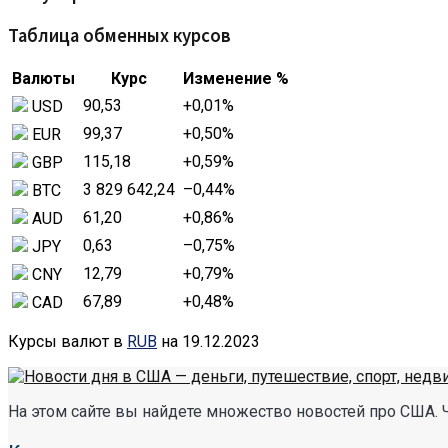
Таблица обменных курсов
Валюты
Курс
Изменение %
90,53
+0,01
%
USD
99,37
+0,50
%
EUR
115,18
+0,59
%
GBP
3 829 642,24
–0,44
%
BTC
61,20
+0,86
%
AUD
0,63
–0,75
%
JPY
12,79
+0,79
%
CNY
67,89
+0,48
%
CAD
Курсы валют в
RUB
на 19.12.2023
На этом сайте вы найдете множество новостей про США. 