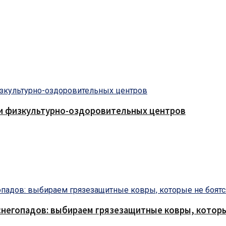
 и физкультурно-оздоровительных центров
снегопадов: выбираем грязезащитные ковры, которы