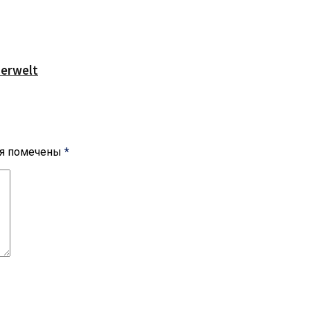
serwelt
ля помечены
*