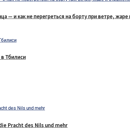
нца — и как не перегреться на борту при ветре, жар
 в Тбилиси
die Pracht des Nils und mehr