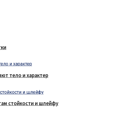
тки
яют тело и характер
там стойкости и шлейфу