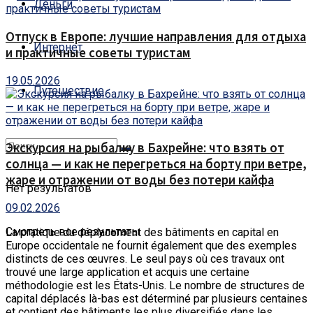
Деньги
Отпуск в Европе: лучшие направления для отдыха
Интернет
и практичные советы туристам
19.05.2026
Путешествие
Экскурсия на рыбалку в Бахрейне: что взять от
солнца — и как не перегреться на борту при ветре,
жаре и отражении от воды без потери кайфа
Нет результатов
09.02.2026
Смотреть все результаты
La pratique du déplacement des bâtiments en capital en
Europe occidentale ne fournit également que des exemples
distincts de ces œuvres.
Le seul pays où ces travaux ont
trouvé une large application et acquis une certaine
méthodologie est les États-Unis. Le nombre de structures de
capital déplacés là-bas est déterminé par plusieurs centaines
et contient des bâtiments les plus diversifiés dans les