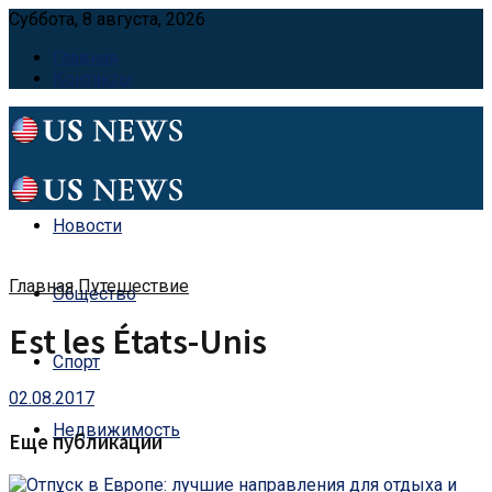
Суббота, 8 августа, 2026
Главная
Контакты
Новости
Главная
Путешествие
Общество
Est les États-Unis
Спорт
02.08.2017
Недвижимость
Еще публикации