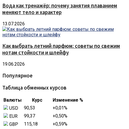
Вода как тренажёр: почему занятия плаванием
меняют тело и характер
13.07.2026
Как выбрать летний парфюм: советы по свежим
нотам стойкости и шлейфу
19.06.2026
Популярное
Таблица обменных курсов
Валюты
Курс
Изменение %
90,53
+0,01
%
USD
99,37
+0,50
%
EUR
115,18
+0,59
%
GBP