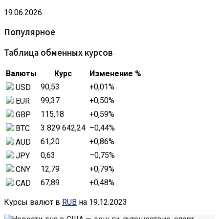
19.06.2026
Популярное
Таблица обменных курсов
Валюты
Курс
Изменение %
90,53
+0,01
%
USD
99,37
+0,50
%
EUR
115,18
+0,59
%
GBP
3 829 642,24
–0,44
%
BTC
61,20
+0,86
%
AUD
0,63
–0,75
%
JPY
12,79
+0,79
%
CNY
67,89
+0,48
%
CAD
Курсы валют в
RUB
на 19.12.2023