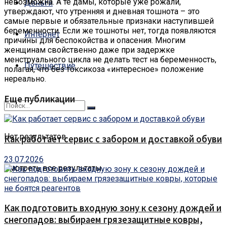
невозможна.
А те дамы, которые уже рожали,
Деньги
утверждают, что утренняя и дневная тошнота – это
самые первые и обязательные признаки наступившей
беременности. Если же тошноты нет, тогда появляются
Интернет
причины для беспокойства и опасения. Многим
женщинам свойственно даже при задержке
менструального цикла не делать тест на беременность,
Путешествие
полагая, что без токсикоза «интересное» положение
нереально.
Еще публикации
Нет результатов
Как работает сервис с забором и доставкой обуви
23.07.2026
Смотреть все результаты
Как подготовить входную зону к сезону дождей и
снегопадов: выбираем грязезащитные ковры,