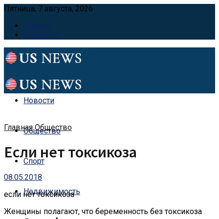
Пятница, 7 августа, 2026
Главная
Контакты
Новости
Главная
Общество
Общество
Если нет токсикоза
Спорт
08.05.2018
Недвижимость
если нет токсикоза
Женщины полагают, что беременность без токсикоза