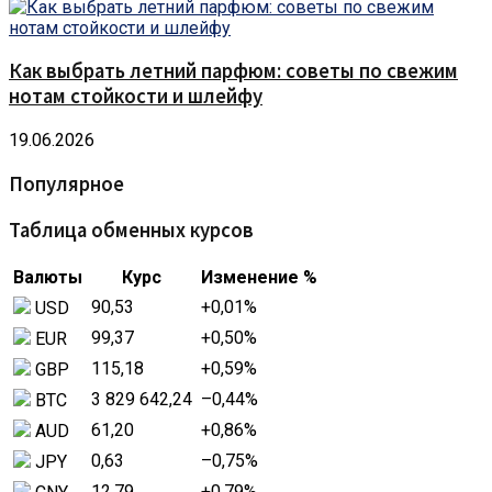
Как выбрать летний парфюм: советы по свежим
нотам стойкости и шлейфу
19.06.2026
Популярное
Таблица обменных курсов
Валюты
Курс
Изменение %
90,53
+0,01
%
USD
99,37
+0,50
%
EUR
115,18
+0,59
%
GBP
3 829 642,24
–0,44
%
BTC
61,20
+0,86
%
AUD
0,63
–0,75
%
JPY
12,79
+0,79
%