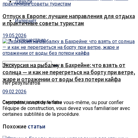
Деньги
Отпуск в Европе: лучшие направления для отдыха
Интернет
и практичные советы туристам
19.05.2026
Путешествие
Экскурсия на рыбалку в Бахрейне: что взять от
солнца — и как не перегреться на борту при ветре,
жаре и отражении от воды без потери кайфа
Нет результатов
09.02.2026
Смотреть все результаты
Cependant, avant de le faire vous-même, ou pour confier
l’équipe de construction, vous devez vous familiariser avec
certaines subtilités de la procédure.
Похожие
статьи