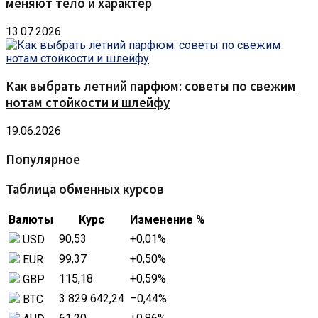
меняют тело и характер
13.07.2026
Как выбрать летний парфюм: советы по свежим
нотам стойкости и шлейфу
19.06.2026
Популярное
Таблица обменных курсов
Валюты
Курс
Изменение %
90,53
+0,01
%
USD
99,37
+0,50
%
EUR
115,18
+0,59
%
GBP
3 829 642,24
–0,44
%
BTC