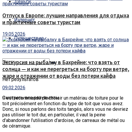
Деньги
Отпуск в Европе: лучшие направления для отдыха
Интернет
и практичные советы туристам
19.05.2026
Путешествие
Экскурсия на рыбалку в Бахрейне: что взять от
солнца — и как не перегреться на борту при ветре,
жаре и отражении от воды без потери кайфа
Нет результатов
09.02.2026
Смотреть все результаты
Il est recommandé de choisir un matériau de toiture pour le
toit précisément en fonction du type de toit que vous avez.
Donc, si nous parlons des toits tangés, alors vous ne devriez
pas utiliser le toit dur, en particulier, il vaut la peine
d’abandonner l’utilisation d’ardoise, de carreaux de métal ou
de céramique.