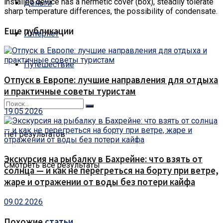
installed device has a hermetic cover (box), steadily tolerate
Деньги
sharp temperature differences, the possibility of condensate.
Еще публикации
Интернет
Путешествие
Отпуск в Европе: лучшие направления для отдыха
и практичные советы туристам
19.05.2026
Нет результатов
Экскурсия на рыбалку в Бахрейне: что взять от
Смотреть все результаты
солнца — и как не перегреться на борту при ветре,
жаре и отражении от воды без потери кайфа
09.02.2026
Похожие
статьи