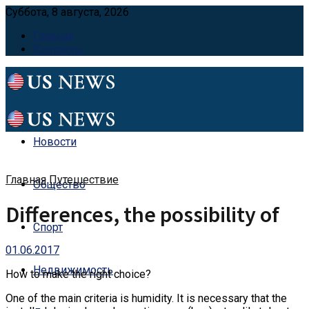
Суббота, 8 августа, 2026
Главная
Контакты
Новости
Главная
Путешествие
Общество
Differences, the possibility of
Спорт
01.06.2017
Недвижимость
How to make the right choice?
One of the main criteria is humidity.
It is necessary that the