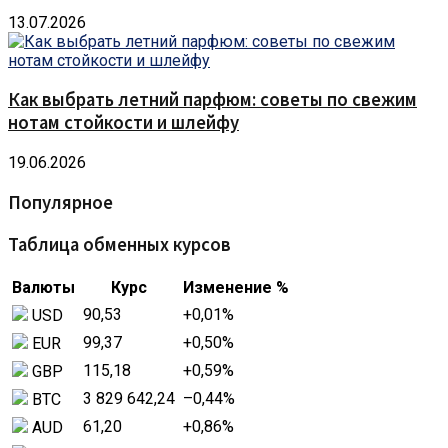
13.07.2026
Как выбрать летний парфюм: советы по свежим
нотам стойкости и шлейфу
19.06.2026
Популярное
Таблица обменных курсов
Валюты
Курс
Изменение %
90,53
+0,01
%
USD
99,37
+0,50
%
EUR
115,18
+0,59
%
GBP
3 829 642,24
–0,44
%
BTC
61,20
+0,86
%
AUD