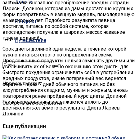
Деньги
запомнила внезапное преображение звезды эстрады
Ларисы Долиной, которая из дамы достаточно крупных
форм превратилась в изящную модель, помолодевшую
на несколько лет.
Подобного результата певица
Интернет
достигла, питаясь по особой системе, которая
впоследствии получила в широких массах название
«диета долиной».
Путешествие
Срок диеты долиной одна неделя, в течение которой
нужно питаться строго по определенной схеме.
Предложенные продукты нельзя заменять другими или
увеличивать их объем. По окончанию этой диеты для
быстрого похудения ограничивать себя в употреблении
вредных продуктов, иначе потерянный вес вернется
Нет результатов
обратно. Через 7 дней обычного питания, но без
злоупотребления сладким, мучным и жирным, вновь
повторяется ранее пройденный курс диеты Долиной.
Такие чередования продолжаются вплоть до
Смотреть все результаты
достижения желаемого результата. Диета Ларисы
Долиной
Еще публикации