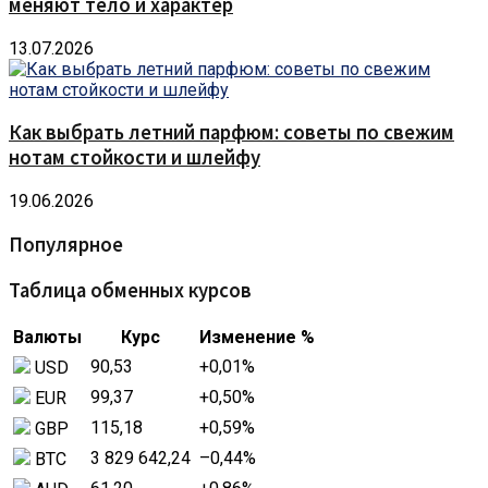
меняют тело и характер
13.07.2026
Как выбрать летний парфюм: советы по свежим
нотам стойкости и шлейфу
19.06.2026
Популярное
Таблица обменных курсов
Валюты
Курс
Изменение %
90,53
+0,01
%
USD
99,37
+0,50
%
EUR
115,18
+0,59
%
GBP
3 829 642,24
–0,44
%
BTC