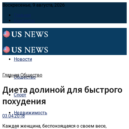
Воскресенье, 9 августа, 2026
Главная
Контакты
Новости
Главная
Общество
Общество
Диета долиной для быстрого
Спорт
похудения
Недвижимость
03.04.2018
Каждая женщина, беспокоящаяся о своем весе,