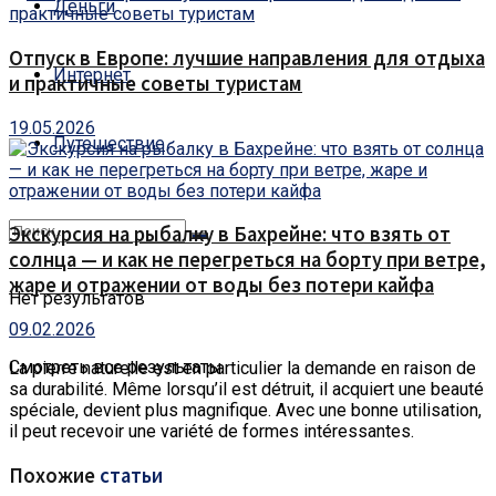
Деньги
Отпуск в Европе: лучшие направления для отдыха
Интернет
и практичные советы туристам
19.05.2026
Путешествие
Экскурсия на рыбалку в Бахрейне: что взять от
солнца — и как не перегреться на борту при ветре,
жаре и отражении от воды без потери кайфа
Нет результатов
09.02.2026
Смотреть все результаты
La pierre naturelle est en particulier la demande en raison de
sa durabilité.
Même lorsqu’il est détruit, il acquiert une beauté
spéciale, devient plus magnifique. Avec une bonne utilisation,
il peut recevoir une variété de formes intéressantes.
Похожие
статьи