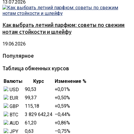
13.07.2026
Как выбрать летний парфюм: советы по свежим
нотам стойкости и шлейфу
19.06.2026
Популярное
Таблица обменных курсов
Валюты
Курс
Изменение %
90,53
+0,01
%
USD
99,37
+0,50
%
EUR
115,18
+0,59
%
GBP
3 829 642,24
–0,44
%
BTC
61,20
+0,86
%
AUD
0,63
–0,75
%
JPY