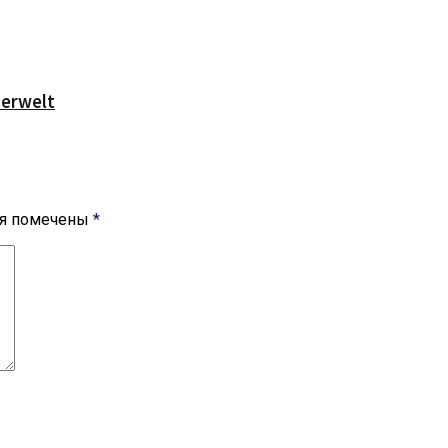
serwelt
ля помечены
*