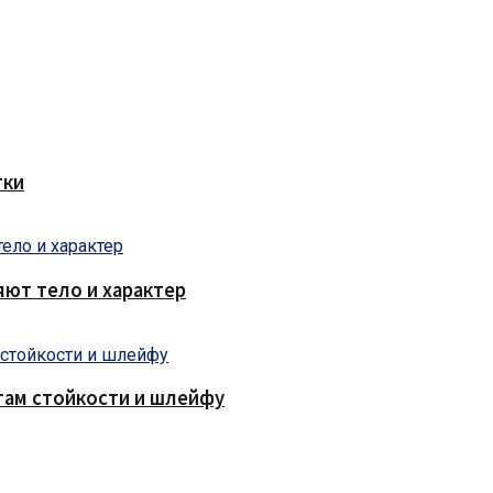
тки
яют тело и характер
там стойкости и шлейфу