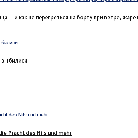
нца — и как не перегреться на борту при ветре, жар
 в Тбилиси
die Pracht des Nils und mehr