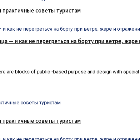
и практичные советы туристам
нца — и как не перегреться на борту при ветре, жар
ere are blocks of public -based purpose and design with special
и практичные советы туристам