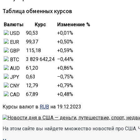
Таблица обменных курсов
Валюты
Курс
Изменение %
90,53
+0,01
%
USD
99,37
+0,50
%
EUR
115,18
+0,59
%
GBP
3 829 642,24
–0,44
%
BTC
61,20
+0,86
%
AUD
0,63
–0,75
%
JPY
12,79
+0,79
%
CNY
67,89
+0,48
%
CAD
Курсы валют в
RUB
на 19.12.2023
На этом сайте вы найдете множество новостей про США. 