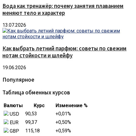
Вода как тренажёр: почему занятия плаванием
меняют тело и характер
13.07.2026
Как выбрать летний парфюм: советы по свежим
нотам стойкости и шлейфу
19.06.2026
Популярное
Таблица обменных курсов
Валюты
Курс
Изменение %
90,53
+0,01
%
USD
99,37
+0,50
%
EUR
115,18
+0,59
%
GBP