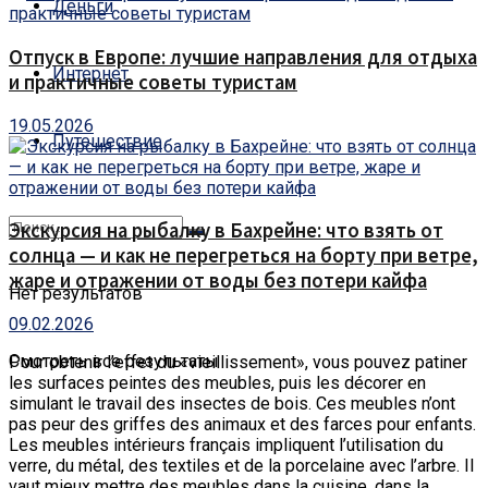
Деньги
Отпуск в Европе: лучшие направления для отдыха
Интернет
и практичные советы туристам
19.05.2026
Путешествие
Экскурсия на рыбалку в Бахрейне: что взять от
солнца — и как не перегреться на борту при ветре,
жаре и отражении от воды без потери кайфа
Нет результатов
09.02.2026
Смотреть все результаты
Pour obtenir l’effet du «vieillissement», vous pouvez patiner
les surfaces peintes des meubles, puis les décorer en
simulant le travail des insectes de bois.
Ces meubles n’ont
pas peur des griffes des animaux et des farces pour enfants.
Les meubles intérieurs français impliquent l’utilisation du
verre, du métal, des textiles et de la porcelaine avec l’arbre. Il
vaut mieux mettre des meubles dans la cuisine, dans la