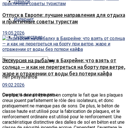
Деньги
Отпуск в Европе: лучшие направления для отдыха
Интернет
и практичные советы туристам
19.05.2026
Путешествие
Экскурсия на рыбалку в Бахрейне: что взять от
солнца — и как не перегреться на борту при ветре,
жаре и отражении от воды без потери кайфа
Нет результатов
09.02.2026
Смотреть все результаты
De plus, il devrait être pris en compte le fait que les plaques
creux jouent parfaitement le rôle des isolateurs, et donc
pratiquement ne manque pas de sons.
De plus, le béton de
classe haute est utilisé pour la fabrication de plaques, et le
renforcement ordinaire est utilisé pour le renforcement. Une
caractéristique distinctive des dalles de sol en béton est une
classe de sécurité incendie accrue. Cependant, l’avantage le