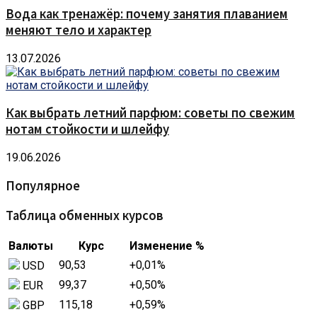
Вода как тренажёр: почему занятия плаванием
меняют тело и характер
13.07.2026
Как выбрать летний парфюм: советы по свежим
нотам стойкости и шлейфу
19.06.2026
Популярное
Таблица обменных курсов
Валюты
Курс
Изменение %
90,53
+0,01
%
USD
99,37
+0,50
%
EUR
115,18
+0,59
%
GBP