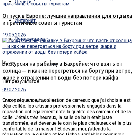
Деньги
Отпуск в Европе: лучшие направления для отдыха
Интернет
и практичные советы туристам
19.05.2026
Путешествие
Экскурсия на рыбалку в Бахрейне: что взять от
солнца — и как не перегреться на борту при ветре,
жаре и отражении от воды без потери кайфа
Нет результатов
09.02.2026
Смотреть все результаты
En conséquence, la collection de carreaux que j’ai choisie est
déjà collée, les artisans professionnels engagés dans la
réparation ont également noté la qualité des carreaux et de la
colle.
J’étais très heureux, la salle de bain était juste
transformée, est devenue le coin le plus chaleureux et le plus
confortable de la maison! Et devant moi, j’attends la
réparation de la cuisine et les tâches agréables pour avoir