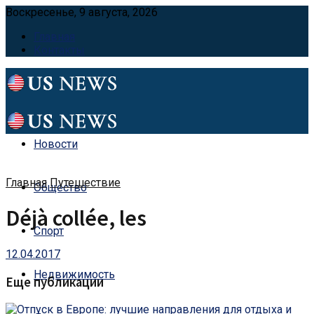
Воскресенье, 9 августа, 2026
Главная
Контакты
Новости
Главная
Путешествие
Общество
Déjà collée, les
Спорт
12.04.2017
Недвижимость
Еще публикации