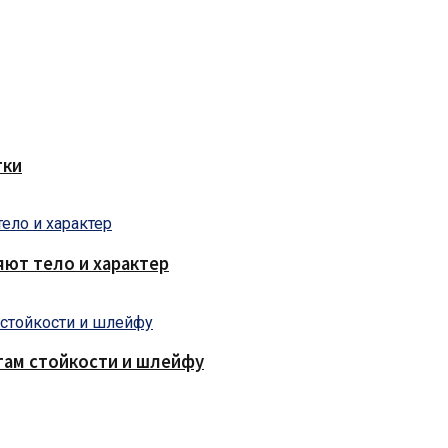
тки
яют тело и характер
там стойкости и шлейфу