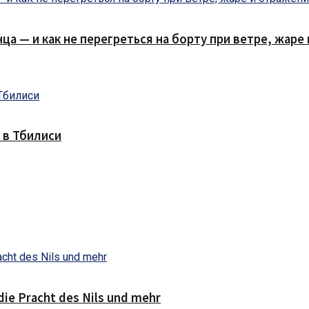
нца — и как не перегреться на борту при ветре, жар
 в Тбилиси
die Pracht des Nils und mehr