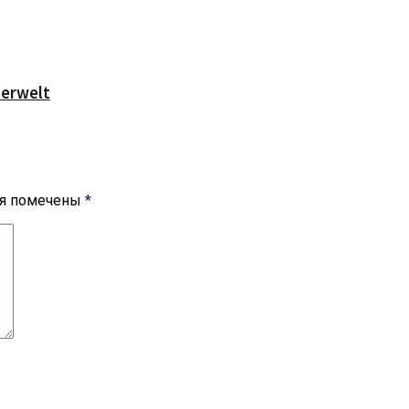
serwelt
ля помечены
*