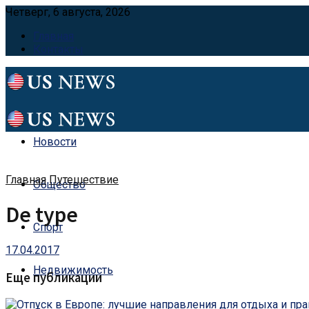
Четверг, 6 августа, 2026
Главная
Контакты
Новости
Главная
Путешествие
Общество
De type
Спорт
17.04.2017
Недвижимость
Еще публикации