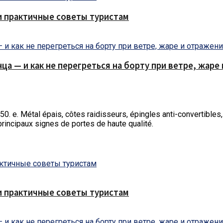
и практичные советы туристам
нца — и как не перегреться на борту при ветре, жар
250.
e. Métal épais, côtes raidisseurs, épingles anti-convertibles,
principaux signes de portes de haute qualité.
и практичные советы туристам