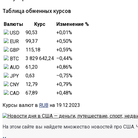
Таблица обменных курсов
Валюты
Курс
Изменение %
90,53
+0,01
%
USD
99,37
+0,50
%
EUR
115,18
+0,59
%
GBP
3 829 642,24
–0,44
%
BTC
61,20
+0,86
%
AUD
0,63
–0,75
%
JPY
12,79
+0,79
%
CNY
67,89
+0,48
%
CAD
Курсы валют в
RUB
на 19.12.2023
На этом сайте вы найдете множество новостей про США. 