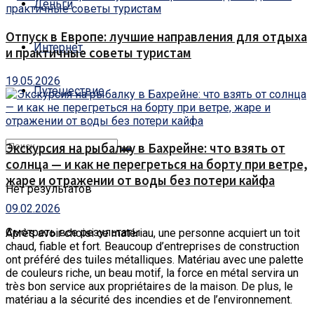
Деньги
Отпуск в Европе: лучшие направления для отдыха
Интернет
и практичные советы туристам
19.05.2026
Путешествие
Экскурсия на рыбалку в Бахрейне: что взять от
солнца — и как не перегреться на борту при ветре,
жаре и отражении от воды без потери кайфа
Нет результатов
09.02.2026
Смотреть все результаты
Après avoir choisi ce matériau, une personne acquiert un toit
chaud, fiable et fort.
Beaucoup d’entreprises de construction
ont préféré des tuiles métalliques. Matériau avec une palette
de couleurs riche, un beau motif, la force en métal servira un
très bon service aux propriétaires de la maison. De plus, le
matériau a la sécurité des incendies et de l’environnement.