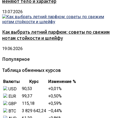
меняют тело и характер
13.07.2026
Как выбрать летний парфюм: советы по свежим
нотам стойкости и шлейфу
19.06.2026
Популярное
Таблица обменных курсов
Валюты
Курс
Изменение %
90,53
+0,01
%
USD
99,37
+0,50
%
EUR
115,18
+0,59
%
GBP
3 829 642,24
–0,44
%
BTC