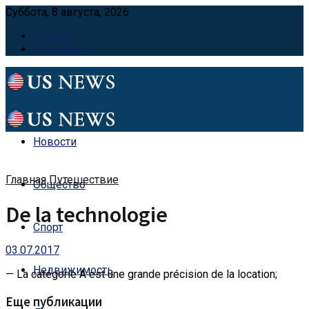
Суббота, 8 августа, 2026
Главная
Контакты
Новости
Главная
Путешествие
Общество
De la technologie
Спорт
03.07.2017
Недвижимость
— La catégorie A est une grande précision de la location;
Еще публикации