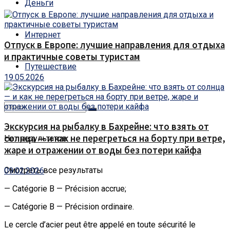
Деньги
Интернет
Отпуск в Европе: лучшие направления для отдыха
и практичные советы туристам
Путешествие
19.05.2026
Экскурсия на рыбалку в Бахрейне: что взять от
солнца — и как не перегреться на борту при ветре,
Нет результатов
жаре и отражении от воды без потери кайфа
Смотреть все результаты
09.02.2026
— Catégorie B — Précision accrue;
— Catégorie B — Précision ordinaire.
Le cercle d’acier peut être appelé en toute sécurité le