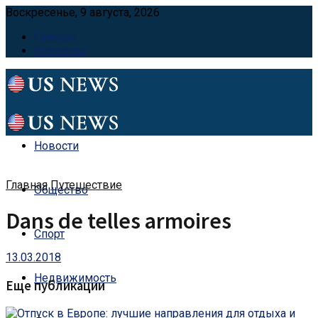
Воскресенье, 9 августа, 2026
Главная
Контакты
Новости
Главная
Путешествие
Общество
Dans de telles armoires
Спорт
13.03.2018
Недвижимость
Еще публикации