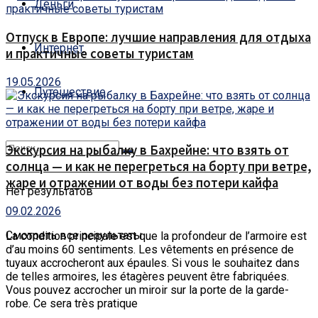
Деньги
Отпуск в Европе: лучшие направления для отдыха
Интернет
и практичные советы туристам
19.05.2026
Путешествие
Экскурсия на рыбалку в Бахрейне: что взять от
солнца — и как не перегреться на борту при ветре,
жаре и отражении от воды без потери кайфа
Нет результатов
09.02.2026
Смотреть все результаты
La condition principale est que la profondeur de l’armoire est
d’au moins 60 sentiments.
Les vêtements en présence de
tuyaux accrocheront aux épaules. Si vous le souhaitez dans
de telles armoires, les étagères peuvent être fabriquées.
Vous pouvez accrocher un miroir sur la porte de la garde-
robe. Ce sera très pratique