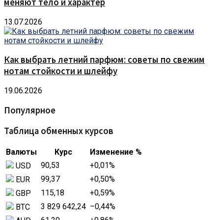
меняют тело и характер
13.07.2026
Как выбрать летний парфюм: советы по свежим
нотам стойкости и шлейфу
19.06.2026
Популярное
Таблица обменных курсов
Валюты
Курс
Изменение %
90,53
+0,01
%
USD
99,37
+0,50
%
EUR
115,18
+0,59
%
GBP
3 829 642,24
–0,44
%
BTC