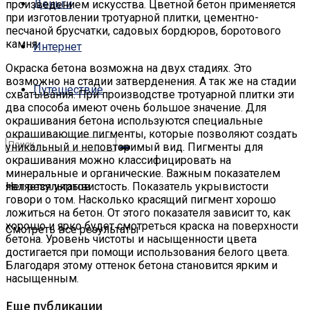
Деньги
произведением искусства. Цветной бетон применяется
при изготовлении тротуарной плитки, цементно-
песчаной брусчатки, садовых бордюров, боротового
камня.
Интернет
Окраска бетона возможна на двух стадиях. Это
возможно на стадии затверденения. А так же на стадии
Путешествие
схватывания. При производстве тротуарной плитки эти
два способа имеют очень большое значение. Для
окрашивания бетона используются специальные
окрашивающие пигменты, которые позволяют создать
уникальный и неповторимый вид. Пигменты для
окрашивания можно классифицировать на
минеральные и органические. Важным показателем
является укрывистость. Показатель укрывистости
Нет результатов
говори о том. Насколько красящий пигмент хорошо
ложиться на бетон. От этого показателя зависит то, как
хорошо и ярко будет смотреться краска на поверхности
Смотреть все результаты
бетона. Уровень чистоты и насыщенности цвета
достигается при помощи использования белого цвета.
Благодаря этому оттенок бетона становится ярким и
насыщенным.
Еще публикации