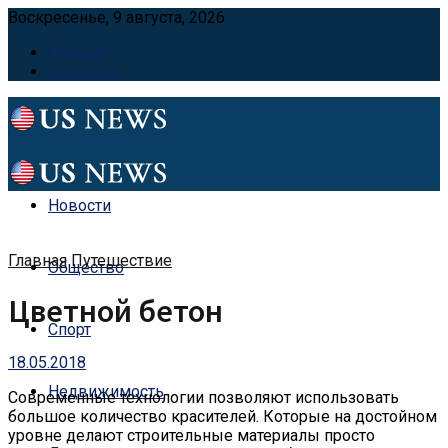
Воскресенье, 9 августа, 2026
Главная
Контакты
Новости
Главная
Путешествие
Общество
Цветной бетон
Спорт
18.05.2018
Недвижимость
Современные технологии позволяют использовать
большое количество красителей.
Которые на достойном
уровне делают строительные материалы просто