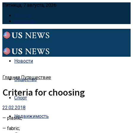
Пятница, 7 августа, 2026
Главная
Контакты
Новости
Главная
Путешествие
Общество
Criteria for choosing
Спорт
22.02.2018
Недвижимость
— plastic;
— fabric;