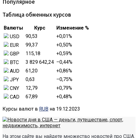
Популярное
Таблица обменных курсов
Валюты
Курс
Изменение %
90,53
+0,01
%
USD
99,37
+0,50
%
EUR
115,18
+0,59
%
GBP
3 829 642,24
–0,44
%
BTC
61,20
+0,86
%
AUD
0,63
–0,75
%
JPY
12,79
+0,79
%
CNY
67,89
+0,48
%
CAD
Курсы валют в
RUB
на 19.12.2023
На этом сайте вы найдете множество новостей про США.