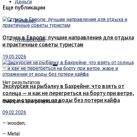
Деньги
Еще публикации
Интернет
Отпуск в Европе: лучшие направления для отдыха
Путешествие
и практичные советы туристам
19.05.2026
Нет результатов
Экскурсия на рыбалку в Бахрейне: что взять от
солнца — и как не перегреться на борту при ветре,
жаре и отражении от воды без потери кайфа
Смотреть все результаты
09.02.2026
— wooden;
— Metal.