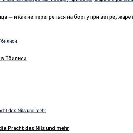
нца — и как не перегреться на борту при ветре, жар
 в Тбилиси
die Pracht des Nils und mehr