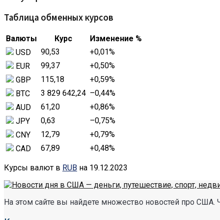
Таблица обменных курсов
Валюты
Курс
Изменение %
90,53
+0,01
%
USD
99,37
+0,50
%
EUR
115,18
+0,59
%
GBP
3 829 642,24
–0,44
%
BTC
61,20
+0,86
%
AUD
0,63
–0,75
%
JPY
12,79
+0,79
%
CNY
67,89
+0,48
%
CAD
Курсы валют в
RUB
на 19.12.2023
На этом сайте вы найдете множество новостей про США. 