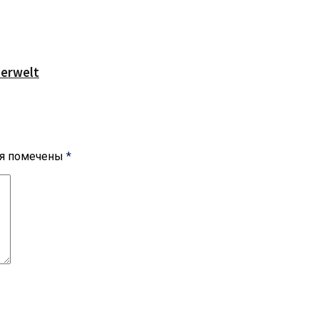
serwelt
ля помечены
*