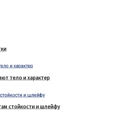
тки
яют тело и характер
там стойкости и шлейфу