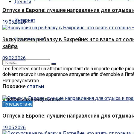
Деньги
Отпуск в Европе: лучшие направления для отдыха 
Интернет
19.05.2026
Путешествие
Экскурсия на рыбалку в Бахрейне: что взять от сол
кайфа
09.02.2026
Les fenêtres sont un attribut important de n’importe quelle pièc
doivent recevoir une apparence attrayante afin d’ennoble à l’intér
Нет результатов
Похожие
статьи
Смотреть все результаты
Путешествие
Отпуск в Европе: лучшие направления для отдыха 
19.05.2026