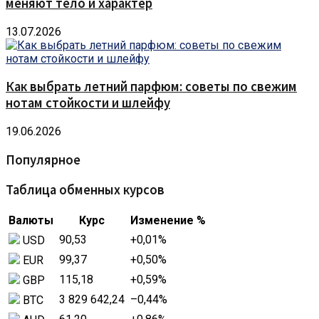
меняют тело и характер
13.07.2026
Как выбрать летний парфюм: советы по свежим
нотам стойкости и шлейфу
19.06.2026
Популярное
Таблица обменных курсов
Валюты
Курс
Изменение %
90,53
+0,01
%
USD
99,37
+0,50
%
EUR
115,18
+0,59
%
GBP
3 829 642,24
–0,44
%
BTC