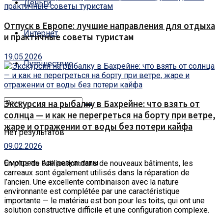
Деньги
Отпуск в Европе: лучшие направления для отдыха
Интернет
и практичные советы туристам
19.05.2026
Путешествие
Экскурсия на рыбалку в Бахрейне: что взять от
солнца — и как не перегреться на борту при ветре,
жаре и отражении от воды без потери кайфа
Нет результатов
09.02.2026
Смотреть все результаты
En plus de l’utilisation dans de nouveaux bâtiments, les
carreaux sont également utilisés dans la réparation de
l’ancien.
Une excellente combinaison avec la nature
environnante est complétée par une caractéristique
importante — le matériau est bon pour les toits, qui ont une
solution constructive difficile et une configuration complexe.