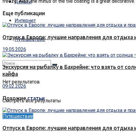
freeze. Also, the minus of the tile coating is a great decorative.
Деньги
Еще публикации
Интернет
Отпуск в Европе: лучшие направления для отдыха 
Путешествие
19.05.2026
Экскурсия на рыбалку в Бахрейне: что взять от сол
кайфа
Нет результатов
09.02.2026
Похожие
статьи
Смотреть все результаты
Путешествие
Отпуск в Европе: лучшие направления для отдыха 