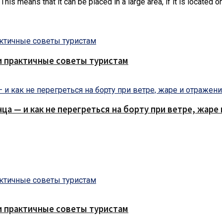
 This means that it can be placed in a large area, if it is located 
и практичные советы туристам
нца — и как не перегреться на борту при ветре, жар
и практичные советы туристам