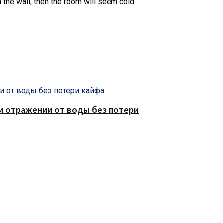
on the wall, then the room will seem cold.
е и отражении от воды без потери