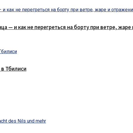
нца — и как не перегреться на борту при ветре, жар
 в Тбилиси