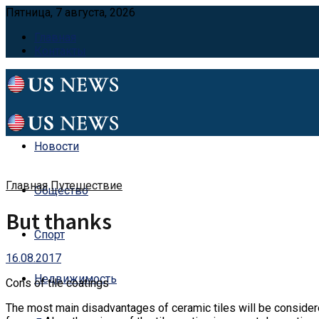
Пятница, 7 августа, 2026
Главная
Контакты
Новости
Главная
Путешествие
Общество
But thanks
Спорт
16.08.2017
Недвижимость
Cons of tile coatings
The most main disadvantages of ceramic tiles will be considere