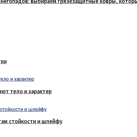
снегопадов: выбираем грязезащитные ковры, которы
тки
яют тело и характер
там стойкости и шлейфу