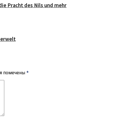
die Pracht des Nils und mehr
serwelt
ля помечены
*