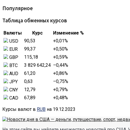
Популярное
Таблица обменных курсов
Валюты
Курс
Изменение %
90,53
+0,01
%
USD
99,37
+0,50
%
EUR
115,18
+0,59
%
GBP
3 829 642,24
–0,44
%
BTC
61,20
+0,86
%
AUD
0,63
–0,75
%
JPY
12,79
+0,79
%
CNY
67,89
+0,48
%
CAD
Курсы валют в
RUB
на 19.12.2023
На этом сайте вы найдете множество новостей про США. 