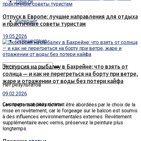
Деньги
Отпуск в Европе: лучшие направления для отдыха
Интернет
и практичные советы туристам
19.05.2026
Путешествие
Экскурсия на рыбалку в Бахрейне: что взять от
солнца — и как не перегреться на борту при ветре,
жаре и отражении от воды без потери кайфа
Нет результатов
09.02.2026
Смотреть все результаты
Les responsabilités doivent être abordées par le choix de la
mise en revêtement, car le forgeage sur le balcon est soumis
à des influences environnementales externes.
Revêtement
supplémentaire avec vernis, préservez la peinture plus
longtemps.