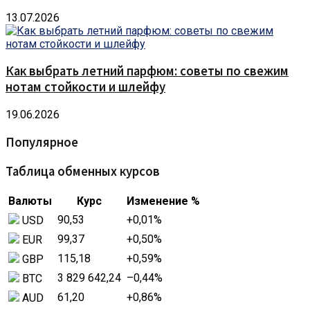
13.07.2026
Как выбрать летний парфюм: советы по свежим
нотам стойкости и шлейфу
19.06.2026
Популярное
Таблица обменных курсов
Валюты
Курс
Изменение %
90,53
+0,01
%
USD
99,37
+0,50
%
EUR
115,18
+0,59
%
GBP
3 829 642,24
–0,44
%
BTC
61,20
+0,86
%
AUD