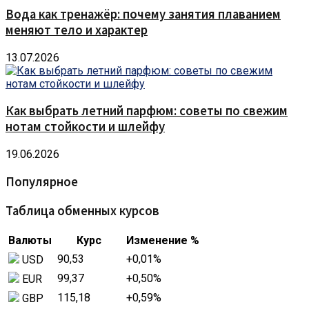
Вода как тренажёр: почему занятия плаванием
меняют тело и характер
13.07.2026
Как выбрать летний парфюм: советы по свежим
нотам стойкости и шлейфу
19.06.2026
Популярное
Таблица обменных курсов
Валюты
Курс
Изменение %
90,53
+0,01
%
USD
99,37
+0,50
%
EUR
115,18
+0,59
%
GBP