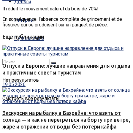
Деньги
Il réduit le mouvement naturel du bois de 70%!
En conséquence: l’absence complète de grincement et de
Интернет
fissures qui se produisent sur un parquet de pièce.
Еще публикации
Путешествие
Отпуск в Европе: лучшие направления для отдыха
и практичные советы туристам
Нет результатов
19.05.2026
Смотреть все результаты
Экскурсия на рыбалку в Бахрейне: что взять от
солнца — и как не перегреться на борту при ветре,
жаре и отражении от воды без потери кайфа