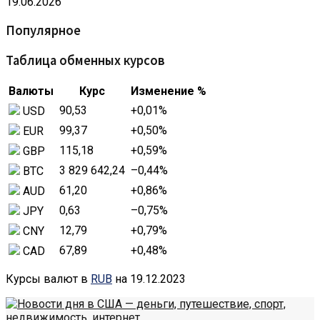
19.06.2026
Популярное
Таблица обменных курсов
Валюты
Курс
Изменение %
90,53
+0,01
%
USD
99,37
+0,50
%
EUR
115,18
+0,59
%
GBP
3 829 642,24
–0,44
%
BTC
61,20
+0,86
%
AUD
0,63
–0,75
%
JPY
12,79
+0,79
%
CNY
67,89
+0,48
%
CAD
Курсы валют в
RUB
на 19.12.2023