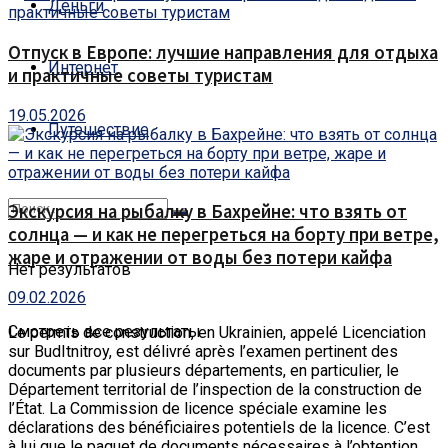
Деньги
Отпуск в Европе: лучшие направления для отдыха
Интернет
и практичные советы туристам
19.05.2026
Путешествие
Экскурсия на рыбалку в Бахрейне: что взять от
солнца — и как не перегреться на борту при ветре,
жаре и отражении от воды без потери кайфа
Нет результатов
09.02.2026
Смотреть все результаты
Le permis de construction, en Ukrainien, appelé Licenciation
sur BudItnitroy, est délivré après l’examen pertinent des
documents par plusieurs départements, en particulier, le
Département territorial de l’inspection de la construction de
l’État.
La Commission de licence spéciale examine les
déclarations des bénéficiaires potentiels de la licence. C’est
à lui que le paquet de documents nécessaires à l’obtention