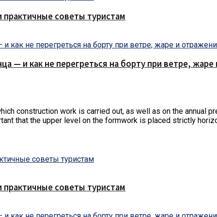
и практичные советы туристам
нца — и как не перегреться на борту при ветре, жар
ch construction work is carried out, as well as on the annual prec
rtant that the upper level on the formwork is placed strictly horizo
и практичные советы туристам