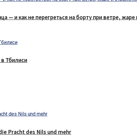
нца — и как не перегреться на борту при ветре, жар
 в Тбилиси
die Pracht des Nils und mehr