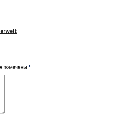
serwelt
ля помечены
*