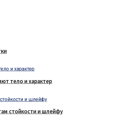
тки
яют тело и характер
там стойкости и шлейфу