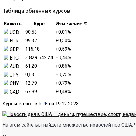
Таблица обменных курсов
Валюты
Курс
Изменение %
90,53
+0,01
%
USD
99,37
+0,50
%
EUR
115,18
+0,59
%
GBP
3 829 642,24
–0,44
%
BTC
61,20
+0,86
%
AUD
0,63
–0,75
%
JPY
12,79
+0,79
%
CNY
67,89
+0,48
%
CAD
Курсы валют в
RUB
на 19.12.2023
На этом сайте вы найдете множество новостей про США. 