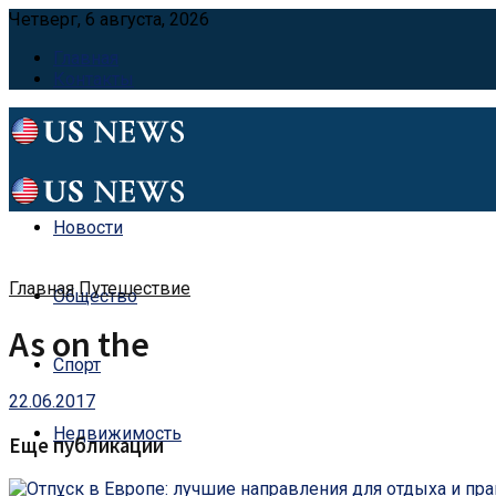
Четверг, 6 августа, 2026
Главная
Контакты
Новости
Главная
Путешествие
Общество
As on the
Спорт
22.06.2017
Недвижимость
Еще публикации