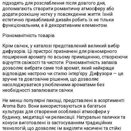
підходять для розслаблення після довгого дня,
допомагають створити романтичну атмосферу або
додати розкішну нотку у повсякденне життя. Їхній
естетично привабливий дизайн робить їх не тільки
функціональним, а й декоративним елементом.
Різноманітність товарів
Крім свічок, у каталозі представлений великий вибір
дифузорів. Ці пристрої призначені для рівномірного
поширення аромату по всьому приміщенню, створюючи
відчуття свіжості та чистоти. Різноманітність запахів
дозволяє вибрати саме той аромат, який найкраще
відповідає настрою чи стилю інтер’єру. Дифузори — це
зручне та довговічне рішення, що дозволяє
насолоджуватися улюбленими ароматами без
необхідності запалювати свічки.
Не менш популярні пахощі, представлені в асортименті
Aroma Buro. Вони використовуються в багатьох
культурах для створення особливої ​​атмосфери у
будинку, медитації чи релаксації. Натуральні палички та
конуси виготовлені із застосуванням традиційних
технологій, що дозволяє їм виділяти насичені та стійкі