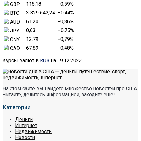
115,18
+0,59
%
GBP
3 829 642,24
–0,44
%
BTC
61,20
+0,86
%
AUD
0,63
–0,75
%
JPY
12,79
+0,79
%
CNY
67,89
+0,48
%
CAD
Курсы валют в
RUB
на 19.12.2023
На этом сайте вы найдете множество новостей про США.
Читайте, делитесь информацией, заходите еще!
Категории
Деньги
Интернет
Недвижимость
Новости