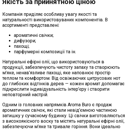
Якість за прийнятною ціною
Компанія приділяє особливу увагу якості та
натуральності використовуваних компонентів. В
асортименті представлені:
ароматичні свічки;
дифузори;
пахощі;
парфумерні композиції та ін.
Натуральні ефірні олії, що використовуються в
продукції, забезпечують чистоту запаху та створюють
м’яке, ненав’язливе пахощі, яке наповнює простір
теплом та комфортом. Від освіжаючих цитрусових нот
до глибоких відтінків дерев — кожен аромат допомагає
підкреслити індивідуальність інтер’єру і створити
неповторний настрій.
Одним із головних напрямків Aroma Buro є продаж
ароматичних свічок, які стали невід’ємною частиною
затишку у сучасному будинку. Ці свічки виготовляються
з високоякісного воску та містять натуральні ефірні олії,
забезпечуючи м’яке та тривале горіння. Вони ідеально