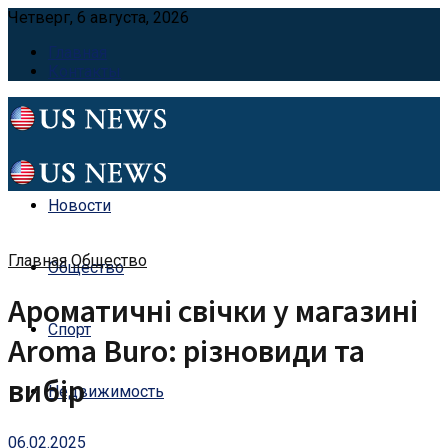
Четверг, 6 августа, 2026
Главная
Контакты
Новости
Главная
Общество
Общество
Ароматичні свічки у магазині
Спорт
Aroma Buro: різновиди та
вибір
Недвижимость
06.02.2025