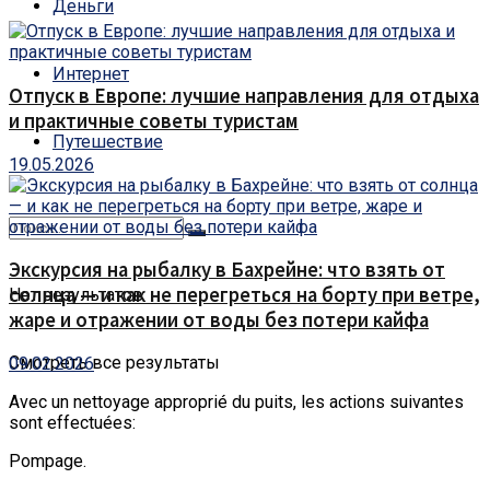
Деньги
Интернет
Отпуск в Европе: лучшие направления для отдыха
и практичные советы туристам
Путешествие
19.05.2026
Экскурсия на рыбалку в Бахрейне: что взять от
солнца — и как не перегреться на борту при ветре,
Нет результатов
жаре и отражении от воды без потери кайфа
Смотреть все результаты
09.02.2026
Avec un nettoyage approprié du puits, les actions suivantes
sont effectuées:
Pompage.