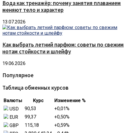
Вода как тренажёр: почему занятия плаванием
меняют тело и характер
13.07.2026
Как выбрать летний парфюм: советы по свежим
нотам стойкости и шлейфу
19.06.2026
Популярное
Таблица обменных курсов
Валюты
Курс
Изменение %
90,53
+0,01
%
USD
99,37
+0,50
%
EUR
115,18
+0,59
%
GBP