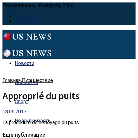
Понедельник, 10 августа, 2026
Главная
Контакты
Новости
Главная
Путешествие
Общество
Approprié du puits
Спорт
18.05.2017
Недвижимость
La procédure de nettoyage du puits
Еще публикации