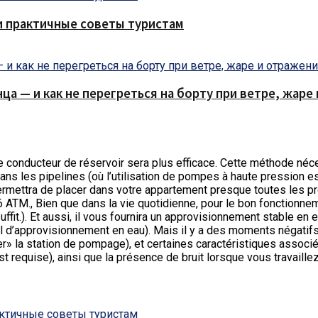
и практичные советы туристам
нца — и как не перегреться на борту при ветре, жар
e conducteur de réservoir sera plus efficace.
Cette méthode néces
ans les pipelines (où l’utilisation de pompes à haute pression e
ermettra de placer dans votre appartement presque toutes les pr
 ATM., Bien que dans la vie quotidienne, pour le bon fonctionne
it.). Et aussi, il vous fournira un approvisionnement stable en 
 d’approvisionnement en eau). Mais il y a des moments négatifs
er» la station de pompage), et certaines caractéristiques associé
est requise), ainsi que la présence de bruit lorsque vous travaillez