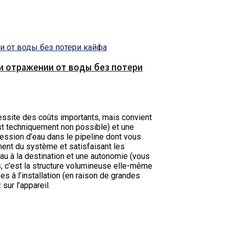
е и отражении от воды без потери
site des coûts importants, mais convient
st techniquement non possible) et une
ession d’eau dans le pipeline dont vous
ment du système et satisfaisant les
eau à la destination et une autonomie (vous
, c’est la structure volumineuse elle-même
es à l’installation (en raison de grandes
 sur l’appareil.