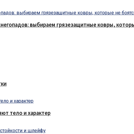
снегопадов: выбираем грязезащитные ковры, которы
тки
яют тело и характер