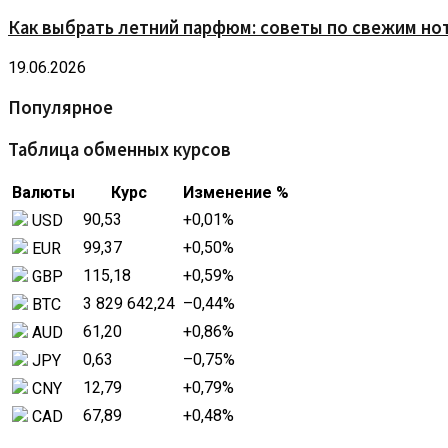
Как выбрать летний парфюм: советы по свежим но
19.06.2026
Популярное
Таблица обменных курсов
Валюты
Курс
Изменение %
90,53
+0,01
%
USD
99,37
+0,50
%
EUR
115,18
+0,59
%
GBP
3 829 642,24
–0,44
%
BTC
61,20
+0,86
%
AUD
0,63
–0,75
%
JPY
12,79
+0,79
%
CNY
67,89
+0,48
%
CAD