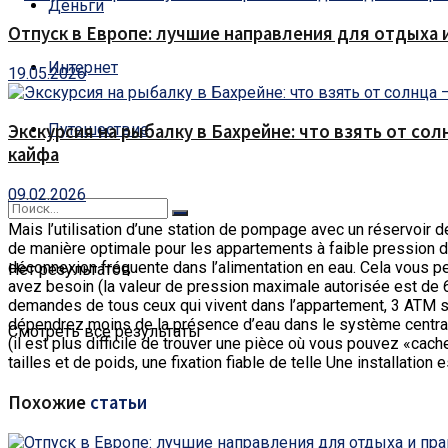
Деньги
Отпуск в Европе: лучшие направления для отдыха 
Интернет
19.05.2026
Путешествие
Экскурсия на рыбалку в Бахрейне: что взять от сол
кайфа
09.02.2026
Mais l’utilisation d’une station de pompage avec un réservoir d
de manière optimale pour les appartements à faible pression d
déconnexion fréquente dans l’alimentation en eau. Cela vous p
Нет результатов
avez besoin (la valeur de pression maximale autorisée est de 6
demandes de tous ceux qui vivent dans l’appartement, 3 ATM suff
dépendrez moins de la présence d’eau dans le système central
Смотреть все результаты
(il est plus difficile de trouver une pièce où vous pouvez «cach
tailles et de poids, une fixation fiable de telle Une installation 
Похожие
статьи