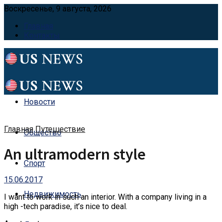
Воскресенье, 9 августа, 2026
Главная
Контакты
Новости
Главная
Путешествие
Общество
An ultramodern style
Спорт
15.06.2017
Недвижимость
I want to work in such an interior.
With a company living in a
high -tech paradise, it’s nice to deal.