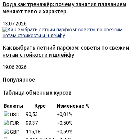
Вода как тренажёр: почему занятия плаванием
меняют тело и характер
13.07.2026
Как выбрать летний парфюм: советы по свежим
нотам стойкости и шлейфу
19.06.2026
Популярное
Таблица обменных курсов
Валюты
Курс
Изменение %
90,53
+0,01
%
USD
99,37
+0,50
%
EUR
115,18
+0,59
%
GBP