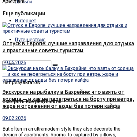
Apartment
Деньги
Еще публикации
Интернет
Путешествие
Отпуск в Европе: лучшие направления для отдыха
и практичные советы туристам
19.05.2026
Нет результатов
Экскурсия на рыбалку в Бахрейне: что взять от
солнца — и как не перегреться на борту при ветре,
Смотреть все результаты
жаре и отражении от воды без потери кайфа
09.02.2026
But often in an ultramodern style they also decorate the
design of apartments. Rooms, to captured by pillows,