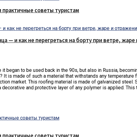
и практичные советы туристам
нца — и как не перегреться на борту при ветре, жар
here it began to be used back in the 90s, but also in Russia, bec
 It is made of such a material that withstands any temperature flu
ruction market. This roofing material is made of galvanized steel.
 a decorative and protective layer of any polymer is applied. Thi
и практичные советы туристам