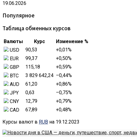
19.06.2026
Популярное
Таблица обменных курсов
Валюты
Курс
Изменение %
90,53
+0,01
%
USD
99,37
+0,50
%
EUR
115,18
+0,59
%
GBP
3 829 642,24
–0,44
%
BTC
61,20
+0,86
%
AUD
0,63
–0,75
%
JPY
12,79
+0,79
%
CNY
67,89
+0,48
%
CAD
Курсы валют в
RUB
на 19.12.2023