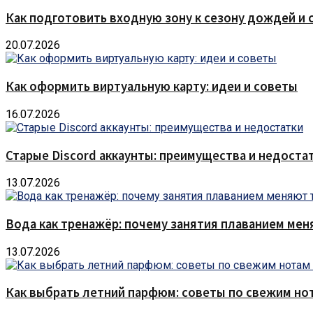
Как подготовить входную зону к сезону дождей и 
20.07.2026
Как оформить виртуальную карту: идеи и советы
16.07.2026
Старые Discord аккаунты: преимущества и недоста
13.07.2026
Вода как тренажёр: почему занятия плаванием мен
13.07.2026
Как выбрать летний парфюм: советы по свежим но