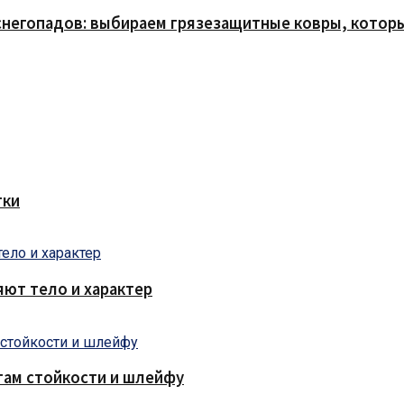
снегопадов: выбираем грязезащитные ковры, которы
тки
яют тело и характер
там стойкости и шлейфу