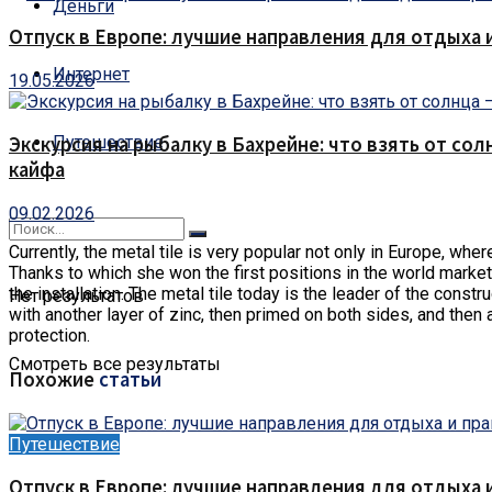
Деньги
Отпуск в Европе: лучшие направления для отдыха 
Интернет
19.05.2026
Путешествие
Экскурсия на рыбалку в Бахрейне: что взять от сол
кайфа
09.02.2026
Currently, the metal tile is very popular not only in Europe, w
Thanks to which she won the first positions in the world market?
the installation. The metal tile today is the leader of the const
Нет результатов
with another layer of zinc, then primed on both sides, and then
protection.
Смотреть все результаты
Похожие
статьи
Путешествие
Отпуск в Европе: лучшие направления для отдыха 