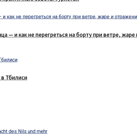
нца — и как не перегреться на борту при ветре, жар
 в Тбилиси