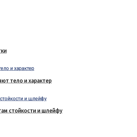
тки
яют тело и характер
там стойкости и шлейфу