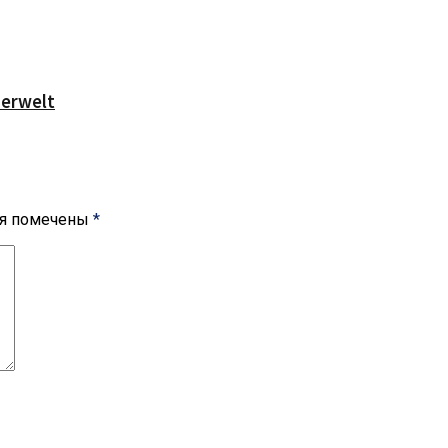
serwelt
ля помечены
*