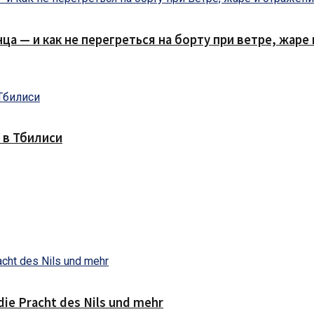
нца — и как не перегреться на борту при ветре, жар
 в Тбилиси
die Pracht des Nils und mehr