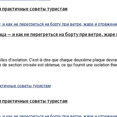
и практичные советы туристам
нца — и как не перегреться на борту при ветре, жар
les d’isolation.
C’est-à-dire que chaque deuxième plaque devrai
e de section croisée est obtenue, ce qui fournit une isolation the
и практичные советы туристам