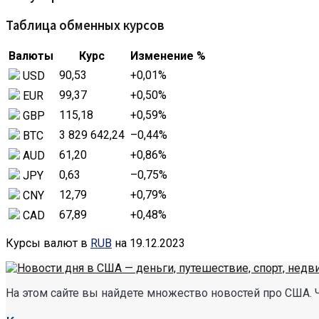
Таблица обменных курсов
Валюты
Курс
Изменение %
90,53
+0,01
%
USD
99,37
+0,50
%
EUR
115,18
+0,59
%
GBP
3 829 642,24
–0,44
%
BTC
61,20
+0,86
%
AUD
0,63
–0,75
%
JPY
12,79
+0,79
%
CNY
67,89
+0,48
%
CAD
Курсы валют в
RUB
на 19.12.2023
На этом сайте вы найдете множество новостей про США. 