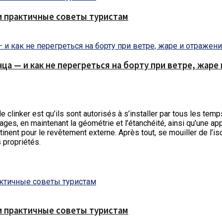
и практичные советы туристам
нца — и как не перегреться на борту при ветре, жар
linker est qu’ils sont autorisés à s’installer par tous les temps
s, en maintenant la géométrie et l’étanchéité, ainsi qu’une ap
rtinent pour le revêtement externe. Après tout, se mouiller de l’i
s propriétés.
и практичные советы туристам