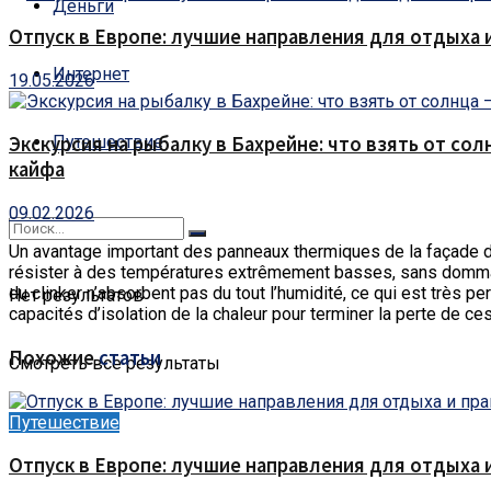
Деньги
Отпуск в Европе: лучшие направления для отдыха 
Интернет
19.05.2026
Путешествие
Экскурсия на рыбалку в Бахрейне: что взять от сол
кайфа
09.02.2026
Un avantage important des panneaux thermiques de la façade de c
résister à des températures extrêmement basses, sans dommage
du clinker n’absorbent pas du tout l’humidité, ce qui est très pe
Нет результатов
capacités d’isolation de la chaleur pour terminer la perte de ce
Похожие
статьи
Смотреть все результаты
Путешествие
Отпуск в Европе: лучшие направления для отдыха 