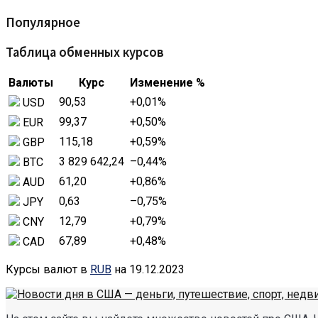
Популярное
Таблица обменных курсов
Валюты
Курс
Изменение %
90,53
+0,01
%
USD
99,37
+0,50
%
EUR
115,18
+0,59
%
GBP
3 829 642,24
–0,44
%
BTC
61,20
+0,86
%
AUD
0,63
–0,75
%
JPY
12,79
+0,79
%
CNY
67,89
+0,48
%
CAD
Курсы валют в
RUB
на 19.12.2023