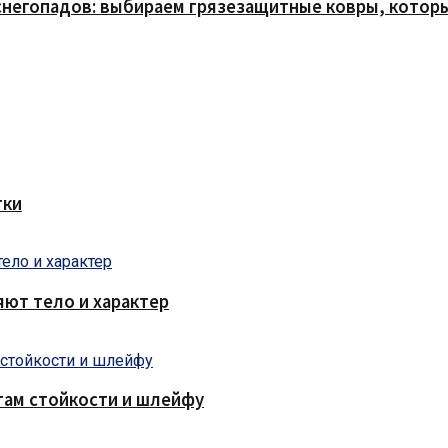
снегопадов: выбираем грязезащитные ковры, которы
тки
яют тело и характер
там стойкости и шлейфу