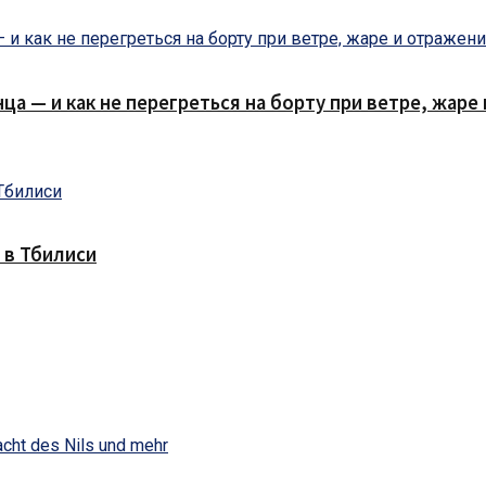
нца — и как не перегреться на борту при ветре, жар
 в Тбилиси